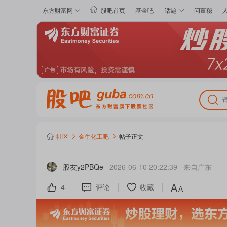
东方财富网
股吧首页
基金吧
话题
问董秘
社区
金牛化工
吧
帖子正文
股友y2PBQe
2026-06-10 20:22:39
来自
广东
4
评论
收藏