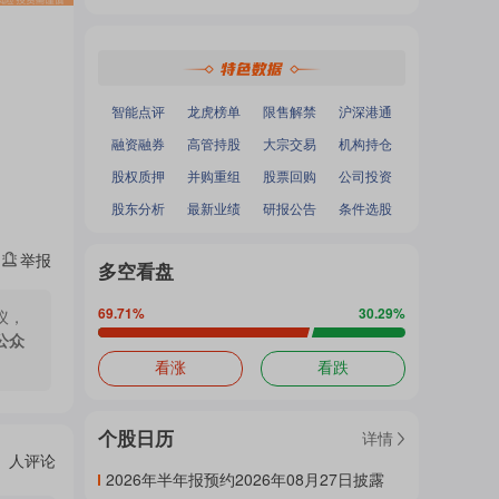
热
深证成指
：
-
-
面
沪深300
：
-
-
中小100
：
-
-
创业板指
：
-
-
门
加
智能点评
龙虎榜单
限售解禁
沪深港通
融资融券
高管持股
大宗交易
机构持仓
主
股权质押
并购重组
股票回购
公司投资
载
股东分析
最新业绩
研报公告
条件选股
举报
题
多空看盘
中...
69.71
%
30.29
%
议，
公众
吧
看涨
看跌
个股日历
详情
热
人评论
2026年半年报预约2026年08月27日披露