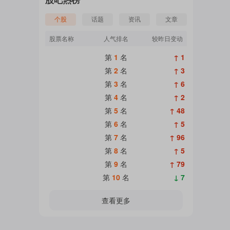
个股
话题
资讯
文章
股票名称
人气排名
较昨日变动
第
1
名
↑ 1
第
2
名
↑ 3
第
3
名
↑ 6
第
4
名
↑ 2
第
5
名
↑ 48
第
6
名
↑ 5
第
7
名
↑ 96
第
8
名
↑ 5
第
9
名
↑ 79
第
10
名
↓ 7
查看更多