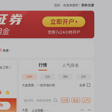
您好，欢迎来股吧！
登录/注册
热搜：
热门
行情
人气排名
化工
吧
个股
分时
日K
周K
月K
大盘星图，一览市场行情
全屏
吧
页
行情
资金
人气
大盘
上证指数
：
-
-