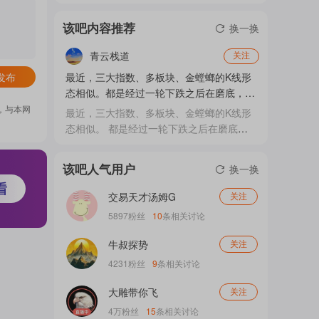
门
该吧内容推荐
换一换
青云栈道
关注
概
最近，三大指数、多板块、金螳螂的K线形
发布
态相似。都是经过一轮下跌之后在磨底，通
过K
，与本网
最近，三大指数、多板块、金螳螂的K线形
态相似。 都是经过一轮下跌之后在磨底，
念
通过K线看变盘即将到来，是政策底出现后
的市场底要到来，还是要集体反弹？ 最
该吧人气用户
换一换
近，看不到市场热点，上礼拜四我是看到电
吧
力立新能源礼拜五可能断板，我去电网设备
交易天才汤姆G
关注
长缆科技三晋四打板，犯了行情不好去打板
5897
粉丝
10
条相关讨论
的忌讳。礼拜五当天还操作了伊美战争概念
股票，在10.72买入金牛化工、25.52买入了
牛叔探势
关注
我
中曼石油，礼拜六不靠谱说暂停和谈，现在
4231
粉丝
9
条相关讨论
的行情捉摸不...
大雕带你飞
关注
关
4万
粉丝
15
条相关讨论