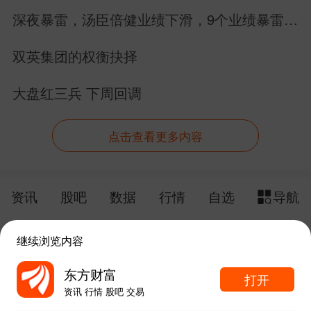
深夜暴雷，汤臣倍健业绩下滑，9个业绩暴雷，
22个业绩增长
双英集团的权衡抉择
大盘红三兵 下周回调
点击查看更多内容
资讯
股吧
数据
行情
自选
导航
触屏版
电脑版
继续浏览内容
给网站提点意见
下载APP
东方财富
打开
资讯 行情 股吧 交易
手机东方财富网 eastmoney.com