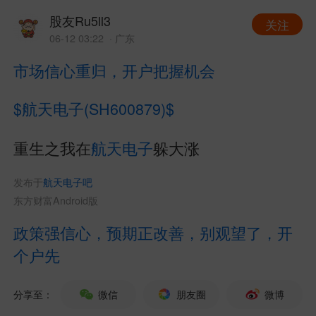
股友Ru5ll3
关注
06-12 03:22
· 广东
市场信心重归，开户把握机会
$航天电子(SH600879)$
重生之我在
航天电子
躲大涨
发布于
航天电子吧
东方财富Android版
政策强信心，预期正改善，别观望了，开
个户先
分享至：
微信
朋友圈
微博