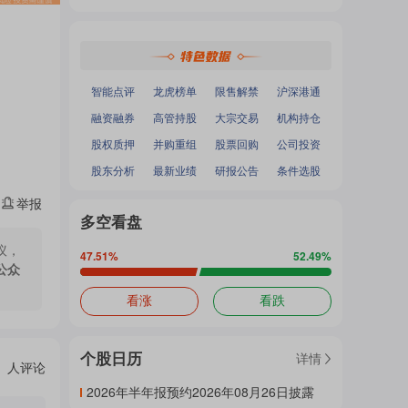
热
深证成指
：
-
-
面
沪深300
：
-
-
中小100
：
-
-
创业板指
：
-
-
门
加
智能点评
龙虎榜单
限售解禁
沪深港通
融资融券
高管持股
大宗交易
机构持仓
主
股权质押
并购重组
股票回购
公司投资
载
股东分析
最新业绩
研报公告
条件选股
举报
题
多空看盘
中...
议，
47.51
%
52.49
%
公众
吧
看涨
看跌
个股日历
详情
热
人评论
2026年半年报预约2026年08月26日披露