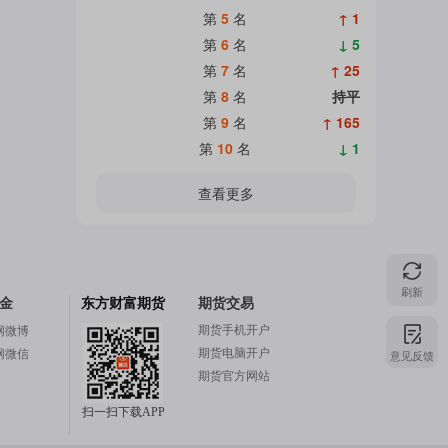
第
5
名
↑ 1
第
6
名
↓ 5
第
7
名
↑ 25
第
8
名
持平
第
9
名
↑ 165
第
10
名
↓ 1
查看更多
刷新
金
东方财富期货
期货交易
期货手机开户
网微博
期货电脑开户
网微信
意见反馈
期货官方网站
扫一扫下载APP