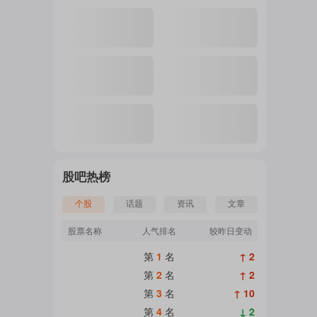
注
的
吧
股吧热榜
个股
话题
资讯
文章
更
股票名称
人气排名
较昨日变动
第
1
名
↑ 2
多
第
2
名
↑ 2
第
3
名
↑ 10
第
4
名
↓ 2