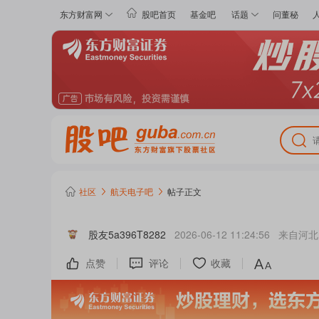
东方财富网
股吧首页
基金吧
话题
问董秘
社区
航天电子
吧
帖子正文
股友5a396T8282
2026-06-12 11:24:56
来自
河北
点赞
评论
收藏