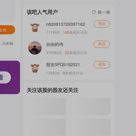
门
该吧人气用户
换一换
n820913729397162
关注
发布
概
111
粉丝
145
条相关讨论
，与本网
自由的鸿
关注
5160
粉丝
22
条相关讨论
念
股友0PQ5192521
关注
126
粉丝
9
条相关讨论
吧
关注该股的股友还关注
我
关