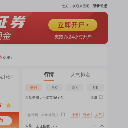
您好，欢迎来股吧！
登录/注册
热搜：
热门
行情
人气排名
电子
吧
个股
分时
日K
周K
月K
大盘星图，一览市场行情
全屏
吧
页
行情
资金
人气
大盘
上证指数
：
-
-