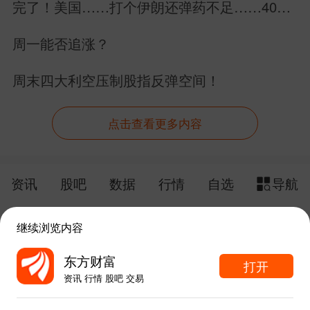
完了！美国……打个伊朗还弹药不足……40万
亿美元美债拿什么还？
周一能否追涨？
周末四大利空压制股指反弹空间！
点击查看更多内容
资讯
股吧
数据
行情
自选
导航
触屏版
电脑版
继续浏览内容
给网站提点意见
下载APP
东方财富
打开
资讯 行情 股吧 交易
手机东方财富网 eastmoney.com
东方财富APP内打开
网站备案号:沪ICP备05006054号-11