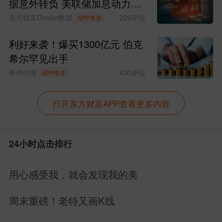
据意外转负 美联储加息动力骤
减
东方财富Choice数据
220
评论
APP专享
利好来袭！爆买1300亿元 伯克
希尔罕见出手
券商中国
430
评论
APP专享
打开东方财富APP查看更多内容
24小时点击排行
用心感受我，就会发现我的美
周末重磅！老特又画K线