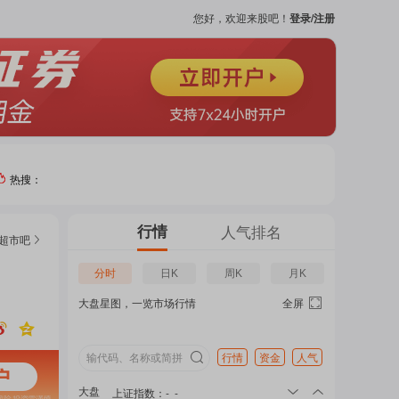
您好，欢迎来股吧！
登录/注册
热搜：
热门
行情
人气排名
超市
吧
个股
分时
日K
周K
月K
大盘星图，一览市场行情
全屏
吧
页
行情
资金
人气
大盘
上证指数
：
-
-