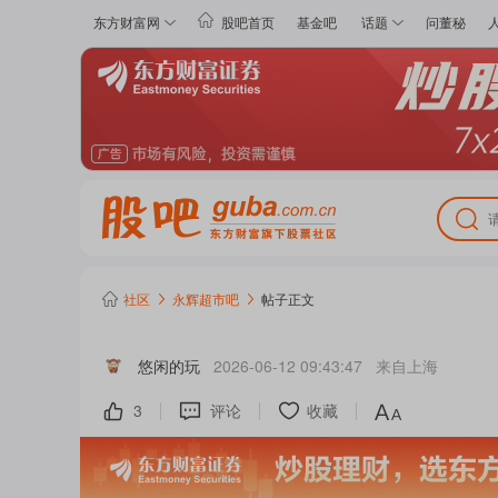
东方财富网
股吧首页
基金吧
话题
问董秘
社区
永辉超市
吧
帖子正文
悠闲的玩
2026-06-12 09:43:47
来自
上海
3
评论
收藏