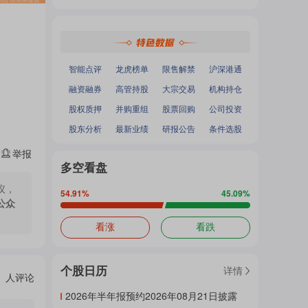
热
深证成指
：
-
-
面
沪深300
：
-
-
中小100
：
-
-
创业板指
：
-
-
门
加
智能点评
龙虎榜单
限售解禁
沪深港通
融资融券
高管持股
大宗交易
机构持仓
主
股权质押
并购重组
股票回购
公司投资
载
股东分析
最新业绩
研报公告
条件选股
举报
题
多空看盘
中...
议，
54.91
%
45.09
%
公众
吧
看涨
看跌
个股日历
详情
热
人评论
2026年半年报预约2026年08月21日披露