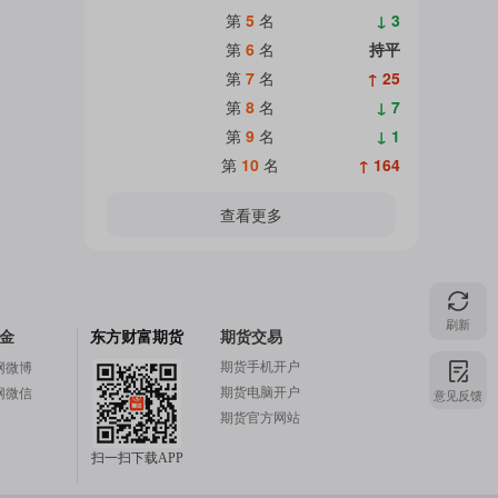
第
5
名
↓ 3
第
6
名
持平
第
7
名
↑ 25
第
8
名
↓ 7
第
9
名
↓ 1
第
10
名
↑ 164
查看更多
刷新
金
东方财富期货
期货交易
期货手机开户
网微博
期货电脑开户
网微信
意见反馈
期货官方网站
扫一扫下载APP