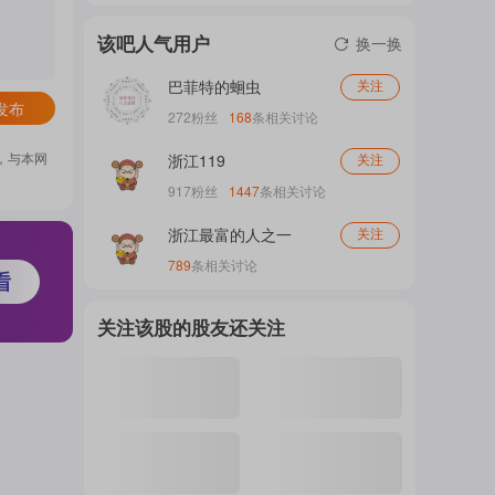
门
该吧人气用户
换一换
巴菲特的蛔虫
关注
发布
概
272
粉丝
168
条相关讨论
，与本网
浙江119
关注
917
粉丝
1447
条相关讨论
念
浙江最富的人之一
关注
789
条相关讨论
吧
关注该股的股友还关注
我
关