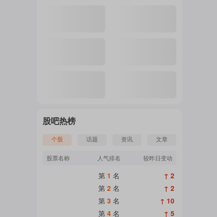
注
的
吧
股吧热榜
个股
话题
资讯
文章
更
股票名称
人气排名
较昨日变动
第
1
名
↑ 2
多
第
2
名
↑ 2
第
3
名
↑ 10
第
4
名
↑ 5