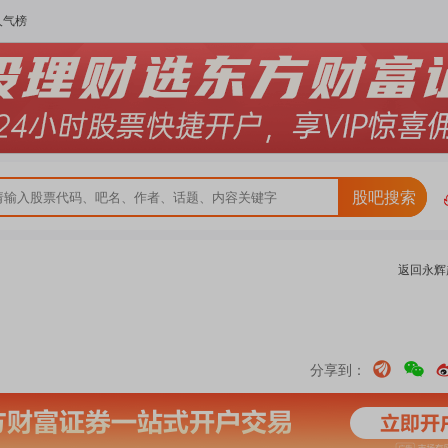
人气榜
股吧搜索
返回
永辉
分享到：