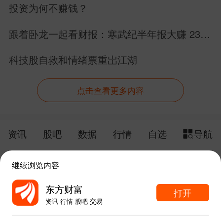
投资为何不赚钱？
跟着卧龙一起看财报：寒武纪半年报大赚 23
亿！内资跑路外资抄底，我们散户怎么办？
科技股自救和情绪票重岀江湖
点击查看更多内容
资讯
股吧
数据
行情
自选
导航
触屏版
电脑版
继续浏览内容
给网站提点意见
下载APP
东方财富
打开
资讯 行情 股吧 交易
手机东方财富网 eastmoney.com
东方财富APP内打开