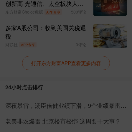
创新高 光通信、太空板块大涨
SpaceX涨超15%
东方财富Choice数据
500
评论
APP专享
多家A股公司：收到美国关税退
税
财联社
0
评论
APP专享
打开东方财富APP查看更多内容
24小时点击排行
深夜暴雷，汤臣倍健业绩下滑，9个业绩暴雷，
22个业绩增长
老美非农爆雷 北京楼市松绑 这周要干大事？