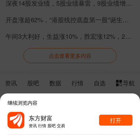
深夜14股发业绩，5股业绩暴雷，9股业绩增
长，别搞错方向
开盘涨超62%，“港股线控底盘第一股”诞生！
拿森科技正式登陆港交所
午间3大利好，生益涨10%，胜宏涨12%，26
个PCB股集体涨停
点击查看更多内容
资讯
股吧
数据
行情
自选
导航
触屏版
电脑版
继续浏览内容
给网站提点意见
下载APP
东方财富
打开
资讯 行情 股吧 交易
手机东方财富网 eastmoney.com
东方财富APP内打开
网站备案号:沪ICP备05006054号-11