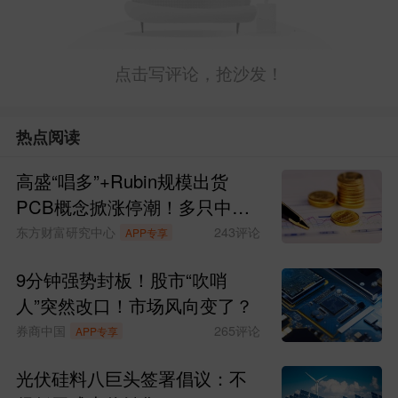
点击写评论，抢沙发！
热点阅读
高盛“唱多”+Rubin规模出货
PCB概念掀涨停潮！多只中报
预增股获资金青睐(名单)
东方财富研究中心
243
评论
APP专享
9分钟强势封板！股市“吹哨
人”突然改口！市场风向变了？
券商中国
265
评论
APP专享
光伏硅料八巨头签署倡议：不