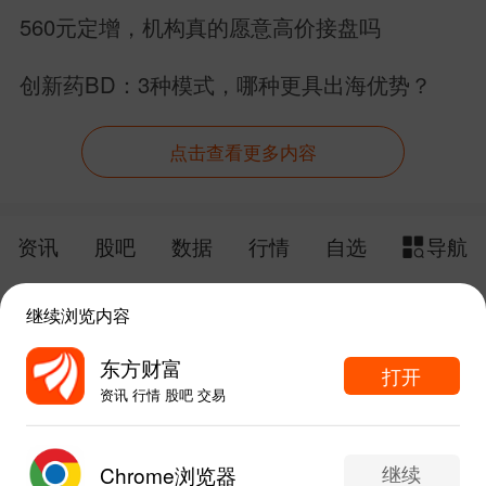
远是为了生活，不是毁掉生活！
560元定增，机构真的愿意高价接盘吗
创新药BD：3种模式，哪种更具出海优势？
点击查看更多内容
资讯
股吧
数据
行情
自选
导航
触屏版
电脑版
继续浏览内容
给网站提点意见
下载APP
东方财富
打开
资讯 行情 股吧 交易
手机东方财富网 eastmoney.com
东方财富APP内打开
网站备案号:沪ICP备05006054号-11
继续
Chrome浏览器