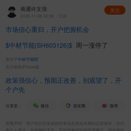
南通许文强
关注
2025-11-08 02:36
· 江苏
市场信心重归，开户把握机会
$中材节能(SH603126)$
周一涨停了
发布于
中材节能吧
东方财富iPhone版
政策强信心，预期正改善，别观望了，开
个户先
分享至：
微信
朋友圈
微博
郑重声明：用户在社区发表的所有信息将由本网站记录保存，仅代
表个人观点，与本网站无关，不对您构成任何投资建议，据此操作