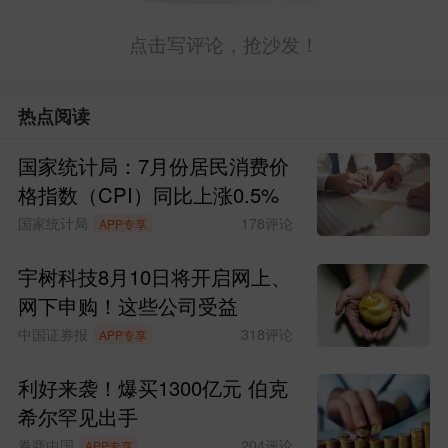
点击写评论，抢沙发！
热点阅读
国家统计局：7月份居民消费价
格指数（CPI）同比上涨0.5%
国家统计局
178
评论
APP专享
宇树科技8月10日将开启网上、
网下申购！这些公司受益
中国证券报
318
评论
APP专享
利好来袭！爆买1300亿元 伯克
希尔罕见出手
券商中国
204
评论
APP专享