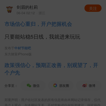
剑眉的杜莉
关注
06-04 02:12
· 浙江
市场信心重归，开户把握机会
只要能站稳5日线，我就进来玩玩
发布于
中材节能吧
东方财富iPhone版
政策强信心，预期正改善，别观望了，开
个户先
分享至：
微信
朋友圈
微博
郑重声明：用户在社区发表的所有信息将由本网站记录保存，仅代
表个人观点，与本网站无关，不对您构成任何投资建议，据此操作