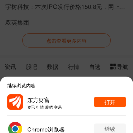
宇树科技：本次IPO发行价格150.8元，网上申
购日为8月10日！
双英集团
点击查看更多内容
资讯
股吧
数据
行情
自选
导航
触屏版
电脑版
继续浏览内容
给网站提点意见
下载APP
东方财富
打开
资讯 行情 股吧 交易
手机东方财富网 eastmoney.com
东方财富APP内打开
网站备案号:沪ICP备05006054号-11
继续
Chrome浏览器
1
2
1