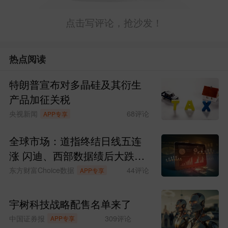
点击写评论，抢沙发！
热点阅读
特朗普宣布对多晶硅及其衍生
产品加征关税
央视新闻
68
评论
APP专享
全球市场：道指终结日线五连
涨 闪迪、西部数据绩后大跌
SpaceX涨超6%
东方财富Choice数据
44
评论
APP专享
宇树科技战略配售名单来了
中国证券报
309
评论
APP专享