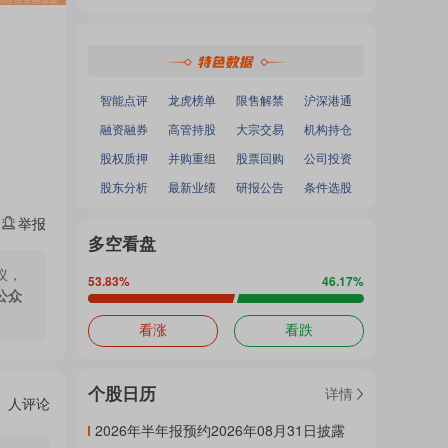
热
深证成指
：
-
-
面
沪深300
：
-
-
中小100
：
-
-
创业板指
：
-
-
门
加
智能点评
龙虎榜单
限售解禁
沪深港通
融资融券
高管持股
大宗交易
机构持仓
主
股权质押
并购重组
股票回购
公司投资
载
股东分析
最新业绩
研报公告
条件选股
举报
题
多空看盘
中...
议，
53.83
%
46.17
%
公众
吧
看涨
看跌
个股日历
详情
热
人评论
2026年半年报预约2026年08月31日披露