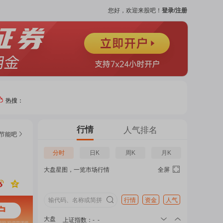
您好，欢迎来股吧！
登录/注册
热搜：
热门
行情
人气排名
节能
吧
个股
分时
日K
周K
月K
大盘星图，一览市场行情
全屏
吧
页
行情
资金
人气
大盘
上证指数
：
-
-