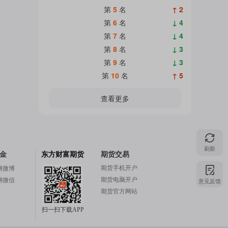
第
5
名
↑ 2
第
6
名
↓ 4
第
7
名
↓ 4
第
8
名
↓ 3
第
9
名
↓ 3
第
10
名
↑ 5
查看更多
刷新
金
东方财富期货
期货交易
期货手机开户
网微博
期货电脑开户
网微信
意见反馈
期货官方网站
扫一扫下载APP