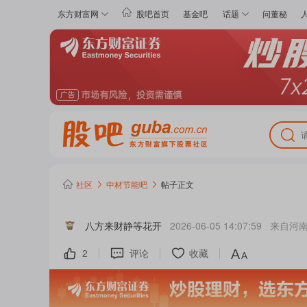
东方财富网
股吧首页
基金吧
话题
问董秘
社区
中材节能
吧
帖子正文
八方来财静等花开
2026-06-05 14:07:59
来自
河
2
评论
收藏