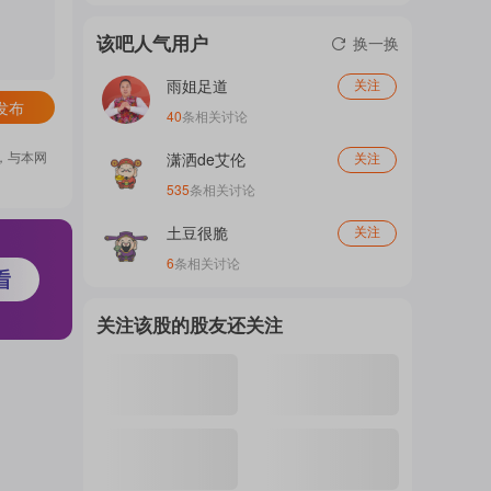
门
该吧人气用户
换一换
雨姐足道
关注
发布
概
40
条相关讨论
，与本网
潇洒de艾伦
关注
535
条相关讨论
念
土豆很脆
关注
6
条相关讨论
吧
关注该股的股友还关注
我
关