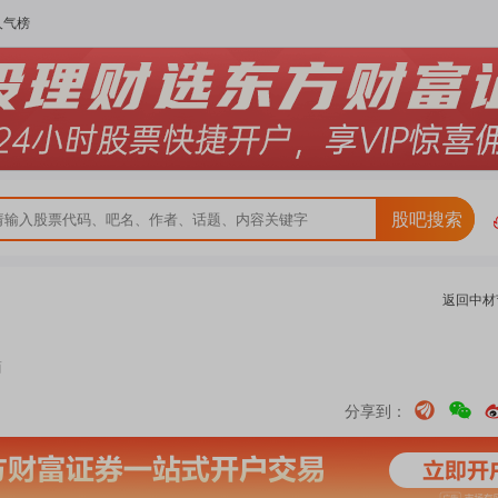
人气榜
股吧搜索
返回
中材
南
分享到：