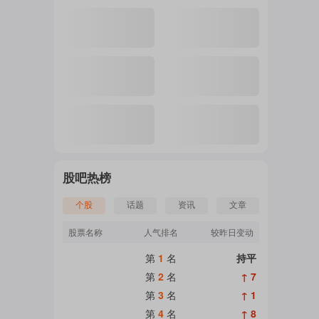
注
的
吧
股吧热榜
个股
话题
资讯
文章
更
股票名称
人气排名
较昨日变动
第
1
名
持平
多
第
2
名
↑ 7
第
3
名
↑ 1
第
4
名
↑ 8