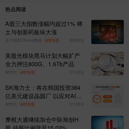
热点阅读
A股三大指数涨幅均超过1% 稀
土与创新药板块大涨
东方财富Choice数据
820
评论
APP专享
美股光模块黑马计划大幅扩产
全力押注800G、1.6Tb产品
财联社
510
评论
APP专享
SK海力士：将在韩国投资384
亿美元建设晶圆厂 以应对AI时
代持续增长的存储芯片需求
财联社
312
评论
APP专享
摩根大通继续加仓中际旭创H
股 持股比例升至15.02%