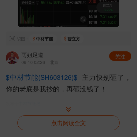
中材节能
智立方
识图：
雨姐足道
关注
06-10 02:26
· 北京
$中材节能(SH603126)$
主力快别砸了，
你的老底是我抄的，再砸没钱了！
发布于
中材节能吧
东方财富Android版
点击阅读全文