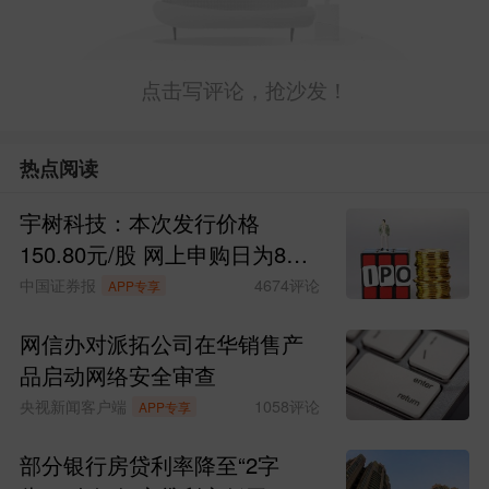
点击写评论，抢沙发！
热点阅读
宇树科技：本次发行价格
150.80元/股 网上申购日为8月
10日
中国证券报
4674
评论
APP专享
网信办对派拓公司在华销售产
品启动网络安全审查
央视新闻客户端
1058
评论
APP专享
部分银行房贷利率降至“2字