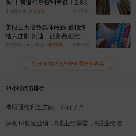
头”！有银行房贷利率低于2.8%
中国证券报
542
评论
APP专享
美股三大指数集体收跌 道指终
结六连阳 闪迪、西部数据绩后
大跌
东方财富Choice数据
360
评论
APP专享
打开东方财富APP查看更多内容
24小时点击排行
港股通红利五连跌，不行了？
深夜14股发业绩，5股业绩暴雷，9股业绩增
长，别搞错方向