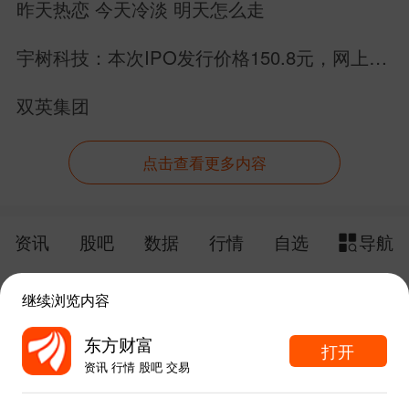
昨天热恋 今天冷淡 明天怎么走
宇树科技：本次IPO发行价格150.8元，网上申
购日为8月10日！
双英集团
点击查看更多内容
资讯
股吧
数据
行情
自选
导航
触屏版
电脑版
继续浏览内容
给网站提点意见
下载APP
东方财富
打开
资讯 行情 股吧 交易
手机东方财富网 eastmoney.com
东方财富APP内打开
网站备案号:沪ICP备05006054号-11