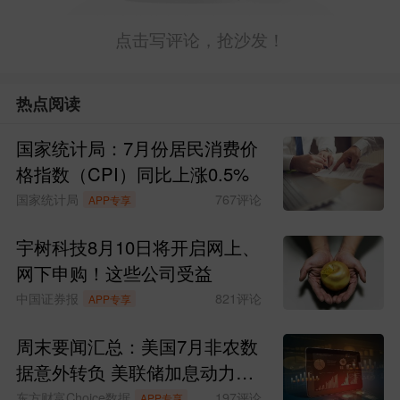
点击写评论，抢沙发！
热点阅读
国家统计局：7月份居民消费价
格指数（CPI）同比上涨0.5%
国家统计局
767
评论
APP专享
宇树科技8月10日将开启网上、
网下申购！这些公司受益
中国证券报
821
评论
APP专享
周末要闻汇总：美国7月非农数
据意外转负 美联储加息动力骤
减
东方财富Choice数据
197
评论
APP专享