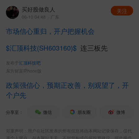
买好股做良人
关注
06-10 04:48
· 广东
市场信心重归，开户把握机会
$汇顶科技(SH603160)$
连三板先
发布于
汇顶科技吧
东方财富iPhone版
政策强信心，预期正改善，别观望了，开
个户先
分享至：
微信
朋友圈
微博
郑重声明：用户在社区发表的所有信息将由本网站记录保存，仅代
表个人观点，与本网站无关，不对您构成任何投资建议，据此操作