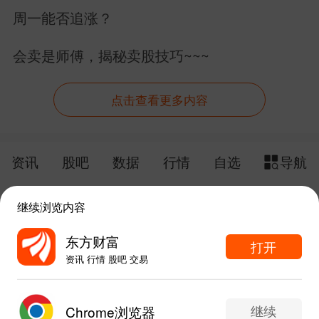
亿美元美债拿什么还？
周一能否追涨？
会卖是师傅，揭秘卖股技巧~~~
点击查看更多内容
资讯
股吧
数据
行情
自选
导航
触屏版
电脑版
继续浏览内容
给网站提点意见
下载APP
东方财富
打开
资讯 行情 股吧 交易
手机东方财富网 eastmoney.com
东方财富APP内打开
网站备案号:沪ICP备05006054号-11
继续
Chrome浏览器