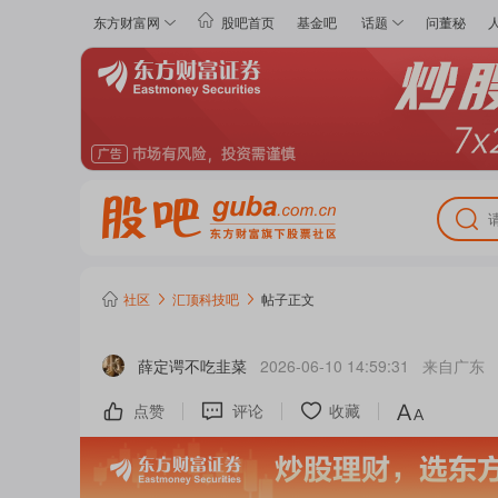
东方财富网
股吧首页
基金吧
话题
问董秘
社区
汇顶科技
吧
帖子正文
薛定谔不吃韭菜
2026-06-10 14:59:31
来自
广东
点赞
评论
收藏