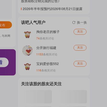
股票期权注销完成的公告》
门
2026年半年报预约2026年08月21日披露
该吧人气用户
换一换
发布
概
掏你老庄的猴子
关注
，与本网
74
条相关讨论
念
分开旅行福建
关注
1153
条相关讨论
吧
宝妈爱炒股552
关注
116
条相关讨论
我
关注该股的股友还关注
关