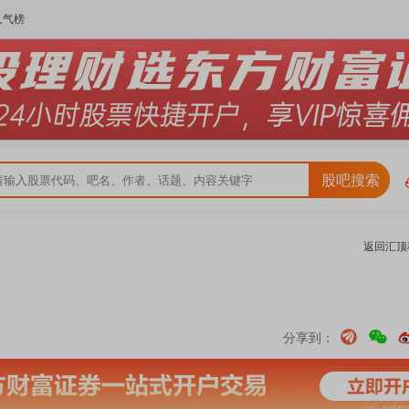
人气榜
股吧搜索
返回
汇顶
分享到：