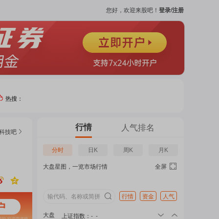
您好，欢迎来股吧！
登录/注册
热搜：
热门
行情
人气排名
科技
吧
个股
分时
日K
周K
月K
大盘星图，一览市场行情
全屏
吧
页
行情
资金
人气
大盘
上证指数
：
-
-