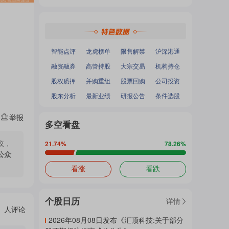
热
深证成指
：
-
-
面
沪深300
：
-
-
中小100
：
-
-
创业板指
：
-
-
门
加
智能点评
龙虎榜单
限售解禁
沪深港通
融资融券
高管持股
大宗交易
机构持仓
主
股权质押
并购重组
股票回购
公司投资
载
股东分析
最新业绩
研报公告
条件选股
举报
题
多空看盘
中...
议，
21.74
%
78.26
%
公众
吧
看涨
看跌
个股日历
详情
热
人评论
2026年08月08日发布《汇顶科技:关于部分