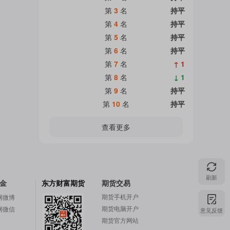
第
3
名
持平
第
4
名
持平
第
5
名
持平
第
6
名
持平
第
7
名
↑ 1
第
8
名
↓ 1
第
9
名
持平
第
10
名
持平
查看更多
刷新
金
东方财富期货
期货交易
期货手机开户
网微博
期货电脑开户
网微信
意见反馈
期货官方网站