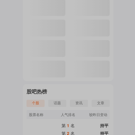
注
的
吧
更
股吧热榜
个股
话题
资讯
文章
多
股票名称
人气排名
较昨日变动
第
1
名
持平
第
2
名
持平