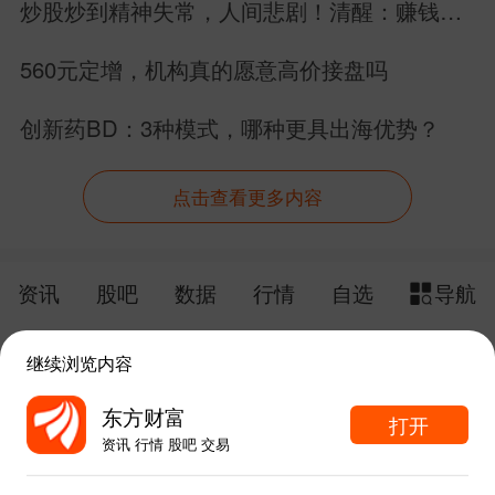
炒股炒到精神失常，人间悲剧！清醒：赚钱永
远是为了生活，不是毁掉生活！
560元定增，机构真的愿意高价接盘吗
创新药BD：3种模式，哪种更具出海优势？
点击查看更多内容
资讯
股吧
数据
行情
自选
导航
触屏版
电脑版
继续浏览内容
给网站提点意见
下载APP
东方财富
打开
资讯 行情 股吧 交易
手机东方财富网 eastmoney.com
东方财富APP内打开
网站备案号:沪ICP备05006054号-11