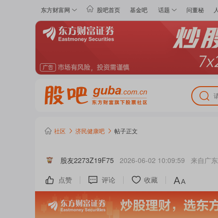
东方财富网
股吧首页
基金吧
话题
问董秘
社区
济民健康
吧
帖子正文
股友2273Z19F75
2026-06-02 10:09:59
来自
广东
点赞
评论
收藏