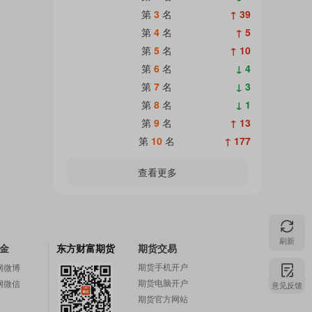
第
3
名
↑ 39
第
4
名
↑ 5
第
5
名
↑ 10
第
6
名
↓ 4
第
7
名
↓ 3
第
8
名
↓ 1
第
9
名
↑ 13
第
10
名
↑ 177
查看更多
刷新
金
东方财富期货
期货交易
期货手机开户
网微博
期货电脑开户
网微信
意见反馈
期货官方网站