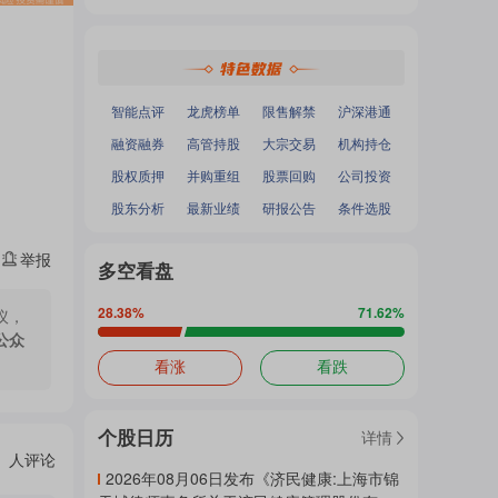
热
深证成指
：
-
-
面
沪深300
：
-
-
中小100
：
-
-
创业板指
：
-
-
门
加
智能点评
龙虎榜单
限售解禁
沪深港通
融资融券
高管持股
大宗交易
机构持仓
主
股权质押
并购重组
股票回购
公司投资
载
股东分析
最新业绩
研报公告
条件选股
举报
题
多空看盘
中...
28.38
%
71.62
%
议，
公众
吧
看涨
看跌
个股日历
详情
热
人评论
2026年08月06日发布《济民健康:上海市锦