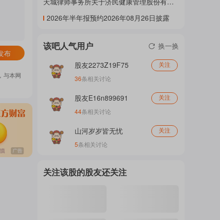
天城律师事务所关于济民健康管理股份有限
公司2026年第二次临时股东会的法律意见
门
2026年半年报预约2026年08月26日披露
书》等2条公告
该吧人气用户
换一换
概
发布
股友2273Z19F75
关注
，与本网
36
条相关讨论
念
股友E16n899691
关注
44
条相关讨论
吧
山河岁岁皆无忧
关注
5
条相关讨论
我
关注该股的股友还关注
关