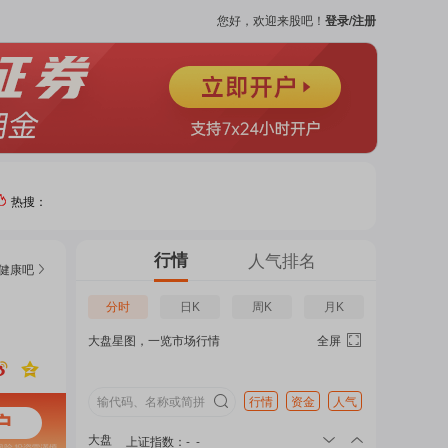
您好，欢迎来股吧！
登录/注册
热搜：
热门
行情
人气排名
健康
吧
个股
分时
日K
周K
月K
大盘星图，一览市场行情
全屏
吧
页
行情
资金
人气
大盘
上证指数
：
-
-