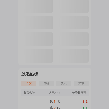
注
的
吧
更
股吧热榜
个股
话题
资讯
文章
多
股票名称
人气排名
较昨日变动
第
1
名
↑ 2
第
2
名
↓ 1