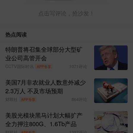
点击写评论，抢沙发！
热点阅读
特朗普将召集全球部分大型矿
业公司高管开会
CCTV国际时讯
1071
评论
APP专享
美国7月非农就业人数意外减少
2.3万人 不及市场预期
财联社
864
评论
APP专享
美股光模块黑马计划大幅扩产
全力押注800G、1.6Tb产品
财联社
1397
评论
APP专享