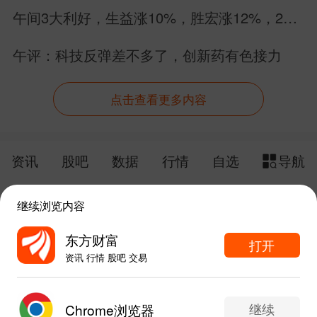
午间3大利好，生益涨10%，胜宏涨12%，26
个PCB股集体涨停
午评：科技反弹差不多了，创新药有色接力
点击查看更多内容
资讯
股吧
数据
行情
自选
导航
触屏版
电脑版
继续浏览内容
给网站提点意见
下载APP
东方财富
打开
资讯 行情 股吧 交易
手机东方财富网 eastmoney.com
东方财富APP内打开
网站备案号:沪ICP备05006054号-11
继续
Chrome浏览器