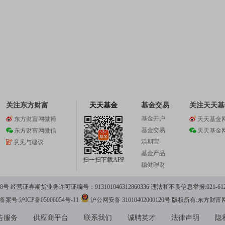
关注东方财富
天天基金
基金交易
关注天天基
基金开户
东方财富网微博
天天基金
基金交易
东方财富网微信
天天基金
活期宝
意见与建议
基金产品
扫一扫下载APP
稳健理财
 经营证券期货业务许可证编号：913101046312860336 违法和不良信息举报:021-612
案号:沪ICP备05006054号-11
沪公网安备 31010402000120号
版权所有:东方财富
告服务
供应商平台
联系我们
诚聘英才
法律声明
隐