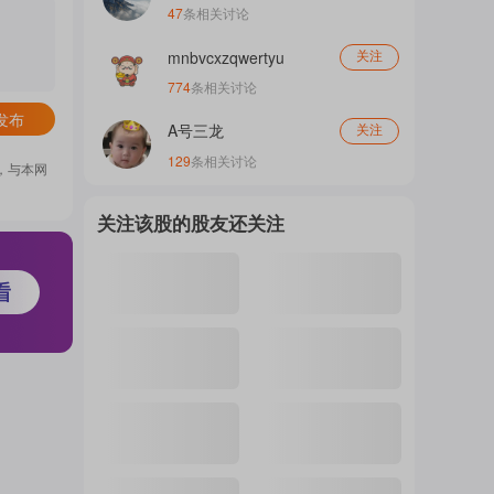
47
条相关讨论
门
mnbvcxzqwertyu
关注
774
条相关讨论
概
发布
A号三龙
关注
129
条相关讨论
，与本网
念
关注该股的股友还关注
吧
我
关