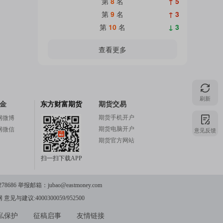
第
8
名
↑ 5
第
9
名
↑ 3
第
10
名
↓ 3
查看更多
刷新
金
东方财富期货
期货交易
期货手机开户
网微博
期货电脑开户
网微信
意见反馈
期货官方网站
扫一扫下载APP
78686 举报邮箱：
jubao@eastmoney.com
网
意见与建议:4000300059/952500
私保护
征稿启事
友情链接