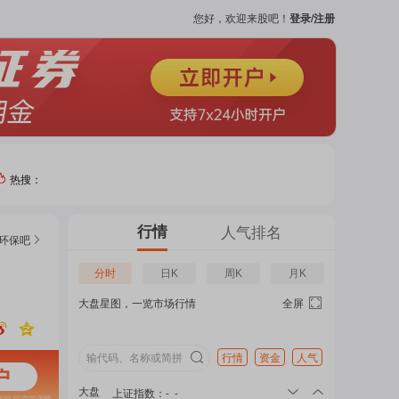
您好，欢迎来股吧！
登录/注册
热搜：
热门
行情
人气排名
环保
吧
个股
分时
日K
周K
月K
大盘星图，一览市场行情
全屏
吧
页
行情
资金
人气
大盘
上证指数
：
-
-