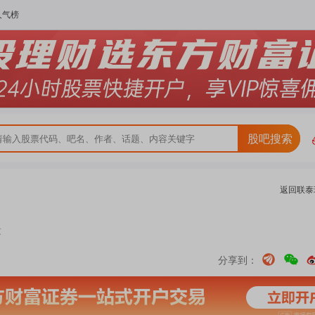
人气榜
股吧搜索
返回
联泰
苏
分享到：