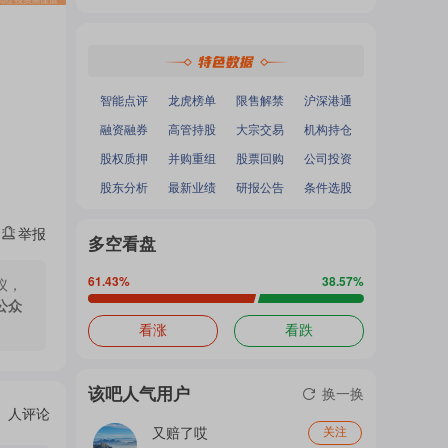
热
深证成指
：
-
-
面
沪深300
：
-
-
中小100
：
-
-
创业板指
：
-
-
门
加
智能点评
龙虎榜单
限售解禁
沪深港通
融资融券
高管持股
大宗交易
机构持仓
主
股权质押
并购重组
股票回购
公司投资
载
股东分析
最新业绩
研报公告
条件选股
举报
题
多空看盘
中...
61.43
%
38.57
%
议，
公众
吧
看涨
看跌
该吧人气用户
换一换
热
人评论
又赔了哎
关注