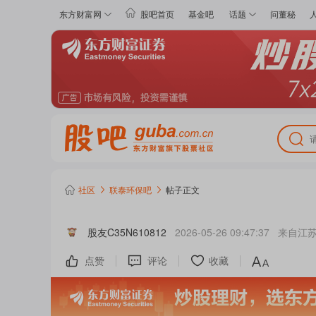
东方财富网
股吧首页
基金吧
话题
问董秘
社区
联泰环保
吧
帖子正文
股友C35N610812
2026-05-26 09:47:37
来自
江
点赞
评论
收藏