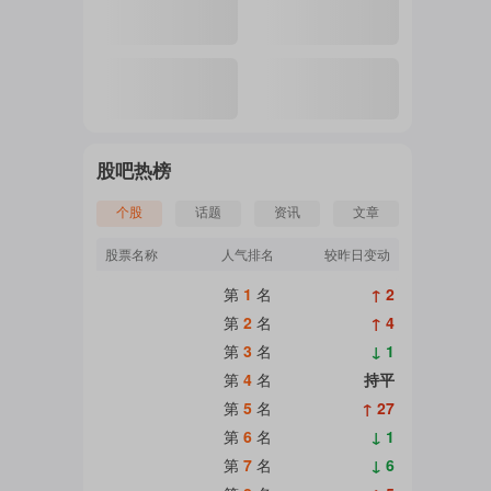
注
的
股吧热榜
个股
话题
资讯
文章
吧
股票名称
人气排名
较昨日变动
第
1
名
↑ 2
第
2
名
↑ 4
更
第
3
名
↓ 1
第
4
名
持平
第
5
名
↑ 27
多
第
6
名
↓ 1
第
7
名
↓ 6