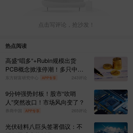
点击写评论，抢沙发！
热点阅读
高盛“唱多”+Rubin规模出货
PCB概念掀涨停潮！多只中报
预增股获资金青睐(名单)
东方财富研究中心
243
评论
APP专享
9分钟强势封板！股市“吹哨
人”突然改口！市场风向变了？
券商中国
265
评论
APP专享
光伏硅料八巨头签署倡议：不