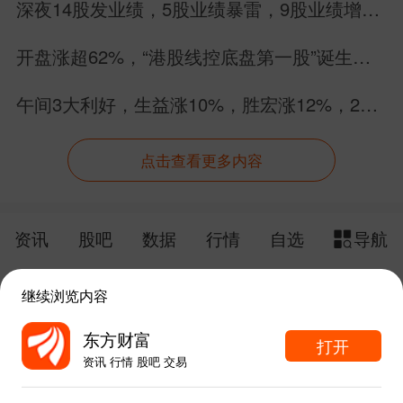
深夜14股发业绩，5股业绩暴雷，9股业绩增
长，别搞错方向
开盘涨超62%，“港股线控底盘第一股”诞生！
拿森科技正式登陆港交所
午间3大利好，生益涨10%，胜宏涨12%，26
个PCB股集体涨停
点击查看更多内容
资讯
股吧
数据
行情
自选
导航
触屏版
电脑版
继续浏览内容
给网站提点意见
下载APP
东方财富
打开
资讯 行情 股吧 交易
手机东方财富网 eastmoney.com
东方财富APP内打开
网站备案号:沪ICP备05006054号-11