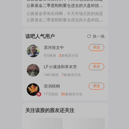
先说舞台中央的长鑫科技。这支芯片巨无霸
公募基金二季度刚刚重仓进去的大盘科技龙
今天正式登陆科创板，表现堪称炸裂。股价
头
公募基金罪有应得啊，今天市场主跌的就是
注
盘中最高飙升超过百分之五百三，最终收盘
公募基金二季度刚刚重仓进去的大盘科技龙
涨幅也在四倍以上。这哪是上市，简直是坐
头！ 中际旭创，暴跌10.67%；$中际旭创
上了火箭。市值瞬间冲破三点四万亿，直接
(SZ300308)$ 兆易创新，暴跌10%；$兆易
该吧人气用户
把工商银行等传统巨无...
换一换
的
创新(SH603986)$ 新易盛，暴跌11.79%；
东山精密，暴跌9.73%；$东山精密
淇河张文中
关注
(SZ002384)$ 通富微电，暴跌8%； 中国巨
9万
粉丝
3
条相关讨论
石，暴跌6.57%； 源杰科技，暴跌
吧
11.74%； 天孚通信，暴跌8%； 国瓷材
LF小满清和草木芳
关注
料，...
1461
粉丝
7
条相关讨论
语润梧桐
更
关注
17万
粉丝
30
条相关讨论
多
关注该股的股友还关注