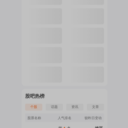
股吧热榜
个股
话题
资讯
文章
股票名称
人气排名
较昨日变动
第
1
名
持平