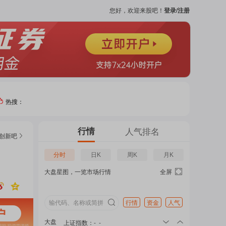
您好，欢迎来股吧！
登录/注册
热搜：
热门
行情
人气排名
创新
吧
个股
分时
日K
周K
月K
大盘星图，一览市场行情
全屏
吧
页
行情
资金
人气
大盘
上证指数
：
-
-