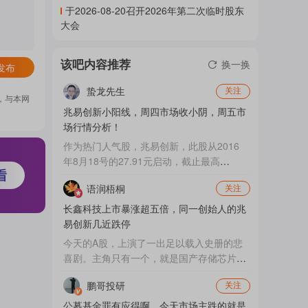
于2026-08-20召开2026年第二次临时股东
门
大会
该吧内容推荐
换一换
发布
概
蛰龙先生
关注
，与本网
兆易创新小阳线，周四市场收小阴，周五市
念
场行情分析！
作为热门人气股，兆易创新，此股从2016
年8月18号的27.91元启动，截止最高
846.66元，在没有计算除权和填权的前提
吧
语润梧桐
关注
下，总计涨幅29.33倍，如果算上除权和填
权，总计涨幅超过了166.21倍，相当于投资
长鑫科技上市暴涨超五倍，同一创始人的兆
十万元，能收益1662.1万元超高收益！！！
易创新几近跌停
从基本面来看，大宗T（套）现不断，高管
我
今天的A股，上演了一出足以载入史册的悲
减C（持）不断，说明现阶段明显属于历史
喜剧。主角只有一个，就是国产存储芯片的
级超高估值阶段，从技术上看，属于走品字
扛旗者长鑫科技，而这场戏的导演，则是幕
型K线，最主要的因素在于前期涨幅太...
鹏哥投研
关注
后大佬朱一明。一天之内，他手中的两家上
关
市公司，经历了一场冰与火的极致淬炼。
公募基金罪有应得啊，今天市场主跌的就是