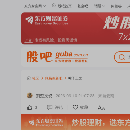
东方财富网
股吧首页
基金吧
话题
问董秘
社区
兆易创新
吧
帖子正文
荆楚投资
2026-06-10 21:07:28
来自
云南
3
评论
收藏