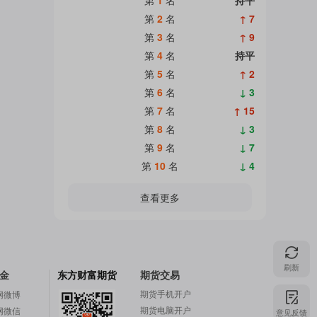
第
2
名
↑ 7
第
3
名
↑ 9
第
4
名
持平
第
5
名
↑ 2
第
6
名
↓ 3
第
7
名
↑ 15
第
8
名
↓ 3
第
9
名
↓ 7
第
10
名
↓ 4
查看更多
刷新
金
东方财富期货
期货交易
期货手机开户
网微博
期货电脑开户
网微信
意见反馈