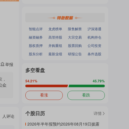
热
深证成指
：
-
-
面
沪深300
：
-
-
中小100
：
-
-
创业板指
：
-
-
门
加
智能点评
龙虎榜单
限售解禁
沪深港通
融资融券
高管持股
大宗交易
机构持仓
主
股权质押
并购重组
股票回购
公司投资
载
股东分析
最新业绩
研报公告
条件选股
举报
题
多空看盘
中...
议，
54.21
%
45.79
%
公众
吧
看涨
看跌
个股日历
详情
热
人评论
2026年半年报预约2026年08月19日披露