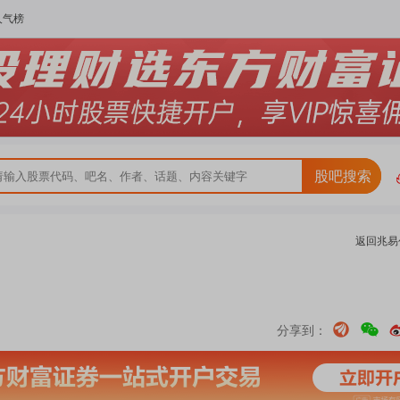
人气榜
股吧搜索
返回
兆易
分享到：