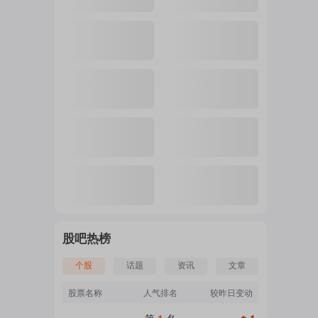
股吧热榜
个股
话题
资讯
文章
股票名称
人气排名
较昨日变动
第
1
名
↑ 1