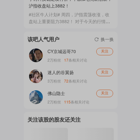
续出炉，字里行间透着一股“AI长期逻辑没
沪指收盘站上3882！
变、短期回调是上车机会”的自信。兆易创
#社区牛人计划# 周四，沪指震荡收涨，收
注
新拿到4家券商联合力荐，亨通光电、中微
盘站上重要阻力3882！ 对于今天的行情，
公司各揽3家背书，寒武纪、拓荆科技也是
认真看过最近文章的小伙伴都应该读懂沪指
分析师圈的团宠。翻开研报，标题都差不多
今日走势—— 即，回踩确认20日线支撑，
该吧人气用户
——《...
换一换
的
收盘返回重要阻力位3882！ 个股的走势，
也基本以相似的技术特征为主—— 即，突
CY京城远哥70
关注
破20日线的回踩，不到10日线的，补涨返
2万
粉丝
17
条相关讨论
回！ 以这个标准去看，基本都能接受今日
吧
走势。 比如，一博科技，前几天早已突...
迷人的谷翼扬
关注
3万
粉丝
72
条相关讨论
佛山隐士
更
关注
2万
粉丝
115
条相关讨论
多
关注该股的股友还关注