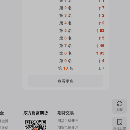
第
2
名
↑ 7
第
3
名
↑ 2
第
4
名
↑ 2
第
5
名
↑ 83
第
6
名
↑ 5
第
7
名
↑ 46
第
8
名
↑ 95
第
9
名
↑ 4
第
10
名
↓ 7
查看更多
刷新
金
东方财富期货
期货交易
期货手机开户
网微博
期货电脑开户
网微信
意见反馈