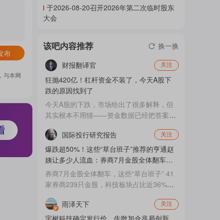
于2026-08-20召开2026年第二次临时股东
门
大会
该吧内容推荐
换一换
概
发布
财报翻译官
关注
，与本网
狂抛420亿！杠杆资金不装了，今天A股下
念
跌的原因找到了
今天A股的下跌，市场给出了很多解释，但
其实根本不用猜——资金数据已经把答案写
得明明白白。 收盘数据显示，今天的主力
吧
国际投行研究报告
关注
资金动作堪称“大撤退”。融资融券全天净流
出高达-420.28亿，杠杆资金集体卸杠杆的
爆跌超50%！这些“草台班子”推荐的亨通赵
架势，比昨天半日的271亿还要凶。 这不是
姨让多少人流血：券商7月金股全体翻车！8
技术面，不是消息面，而是最直接的钱的行
我
月金股！
券商7月金股全体翻车，这些“草台班子” 41
为。 看今天全天主力净流出排行，阵容惊
家券商239只金股，科技板块占比近36%，
人： 读懂这组数据，A股今天为什么跌就一
结果一头撞上7月硬科技踩踏式回调 引子 6
目了然了。 第一，杠杆资金集中撤退。融
雨泽天下
关注
月底那几天，各大券商的分析师们都挺忙
关
资融券...
的。研报一份接一份地出，7月金股名单陆
宇树科技确定发行价，牛散加仓兆易创新，