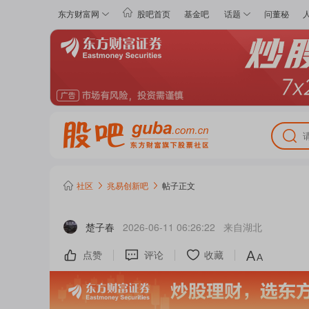
东方财富网
股吧首页
基金吧
话题
问董秘
社区
兆易创新
吧
帖子正文
楚子春
2026-06-11 06:26:22
来自
湖北
点赞
评论
收藏