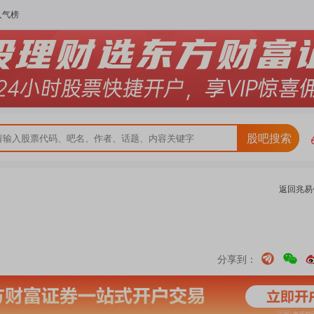
人气榜
股吧搜索
返回
兆易
分享到：