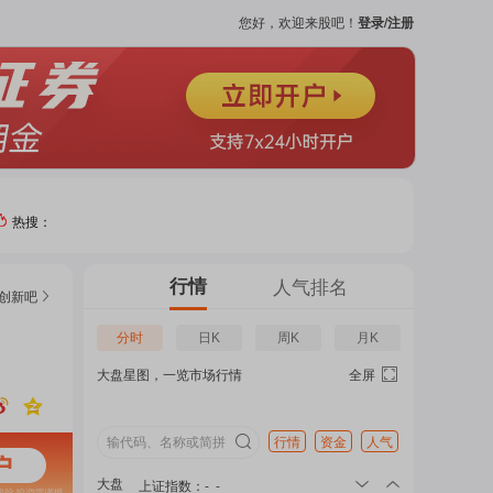
您好，欢迎来股吧！
登录/注册
热搜：
热门
行情
人气排名
创新
吧
个股
分时
日K
周K
月K
大盘星图，一览市场行情
全屏
吧
页
行情
资金
人气
大盘
上证指数
：
-
-