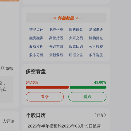
热
深证成指
：
-
-
面
沪深300
：
-
-
中小100
：
-
-
创业板指
：
-
-
门
加
智能点评
龙虎榜单
限售解禁
沪深港通
融资融券
高管持股
大宗交易
机构持仓
主
股权质押
并购重组
股票回购
公司投资
载
股东分析
最新业绩
研报公告
条件选股
举报
题
多空看盘
中...
54.40
%
45.60
%
议，
公众
吧
看涨
看跌
个股日历
详情
热
人评论
2026年半年报预约2026年08月19日披露