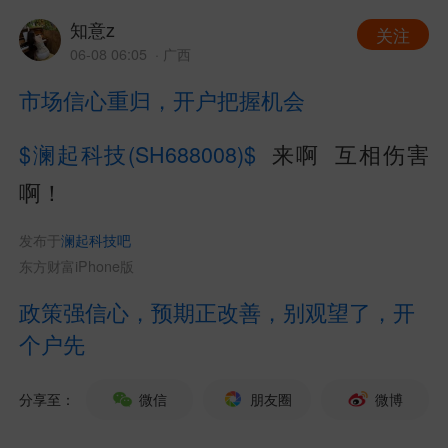
知意z
关注
06-08 06:05
· 广西
市场信心重归，开户把握机会
$澜起科技(SH688008)$
来啊 互相伤害
啊！
发布于
澜起科技吧
东方财富iPhone版
政策强信心，预期正改善，别观望了，开
个户先
分享至：
微信
朋友圈
微博