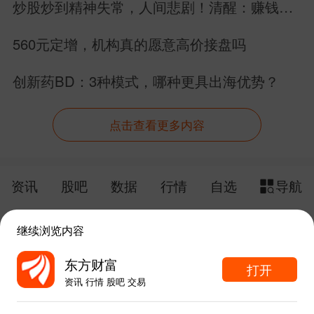
炒股炒到精神失常，人间悲剧！清醒：赚钱永
远是为了生活，不是毁掉生活！
560元定增，机构真的愿意高价接盘吗
创新药BD：3种模式，哪种更具出海优势？
点击查看更多内容
资讯
股吧
数据
行情
自选
导航
触屏版
电脑版
继续浏览内容
给网站提点意见
下载APP
东方财富
打开
资讯 行情 股吧 交易
手机东方财富网 eastmoney.com
东方财富APP内打开
网站备案号:沪ICP备05006054号-11