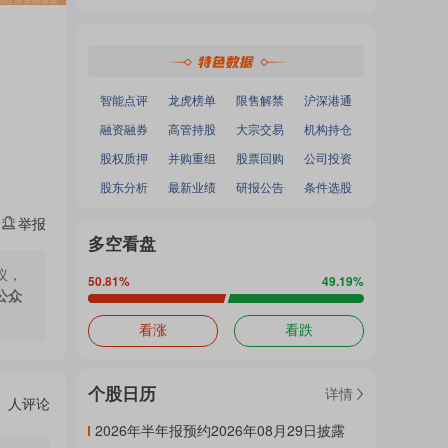
热
深证成指
：
-
-
面
沪深300
：
-
-
中小100
：
-
-
创业板指
：
-
-
门
加
智能点评
龙虎榜单
限售解禁
沪深港通
融资融券
高管持股
大宗交易
机构持仓
主
股权质押
并购重组
股票回购
公司投资
载
股东分析
最新业绩
研报公告
条件选股
举报
题
多空看盘
中...
议，
50.81
%
49.19
%
公众
吧
看涨
看跌
个股日历
详情
热
人评论
2026年半年报预约2026年08月29日披露