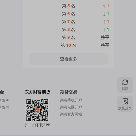
第
5
名
↑ 1
第
6
名
↓ 1
第
7
名
↑ 1
第
8
名
↓ 1
第
9
名
持平
第
10
名
持平
查看更多
刷新
金
东方财富期货
期货交易
期货手机开户
网微博
期货电脑开户
网微信
意见反馈
期货官方网站
扫一扫下载APP