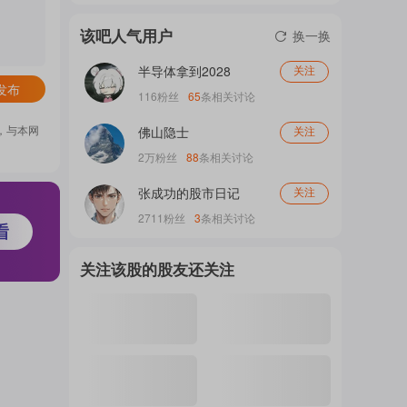
门
该吧人气用户
换一换
半导体拿到2028
关注
发布
概
116
粉丝
65
条相关讨论
，与本网
佛山隐士
关注
2万
粉丝
88
条相关讨论
念
张成功的股市日记
关注
2711
粉丝
3
条相关讨论
吧
关注该股的股友还关注
我
关