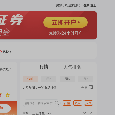
您好，欢迎来股吧！
登录/注册
热搜：
热门
行情
人气排名
科技
吧
个股
分时
日K
周K
月K
大盘星图，一览市场行情
全屏
吧
页
行情
资金
人气
大盘
上证指数
：
-
-