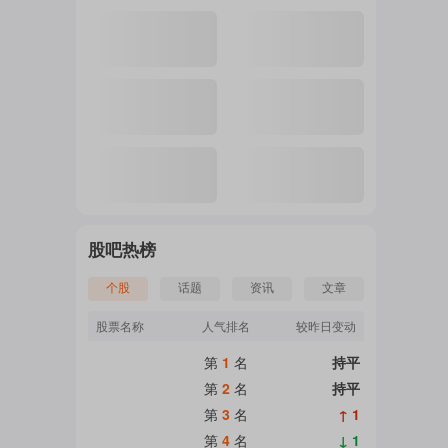
注
的
吧
股吧热榜
个股
话题
资讯
文章
更
股票名称
人气排名
较昨日变动
第
1
名
持平
多
第
2
名
持平
第
3
名
↑ 1
第
4
名
↓ 1