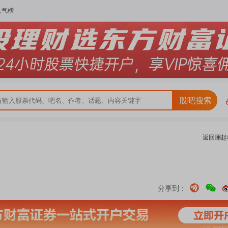
人气榜
股吧搜索
返回
澜起
分享到：