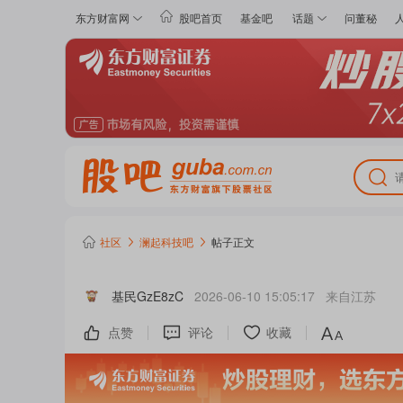
东方财富网
股吧首页
基金吧
话题
问董秘
社区
澜起科技
吧
帖子正文
基民GzE8zC
2026-06-10 15:05:17
来自
江苏
点赞
评论
收藏