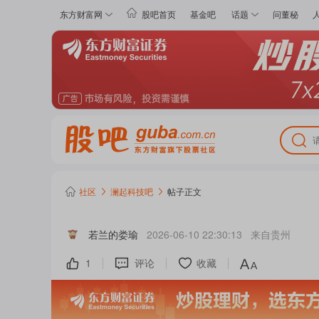
东方财富网
股吧首页
基金吧
话题
问董秘
社区
澜起科技
吧
帖子正文
若兰的娄瑜
2026-06-10 22:30:13
来自
贵州
1
评论
收藏