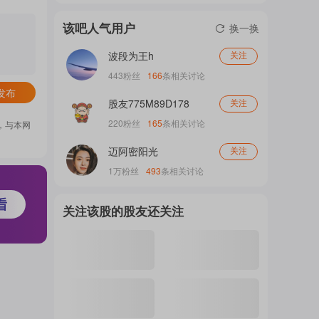
门
该吧人气用户
换一换
波段为王h
关注
概
443
粉丝
166
条相关讨论
发布
股友775M89D178
关注
220
粉丝
165
条相关讨论
，与本网
念
迈阿密阳光
关注
1万
粉丝
493
条相关讨论
吧
关注该股的股友还关注
我
关