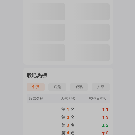
注
的
吧
股吧热榜
个股
话题
资讯
文章
更
股票名称
人气排名
较昨日变动
第
1
名
↑ 1
多
第
2
名
↑ 3
第
3
名
↓ 2
第
4
名
↑ 2