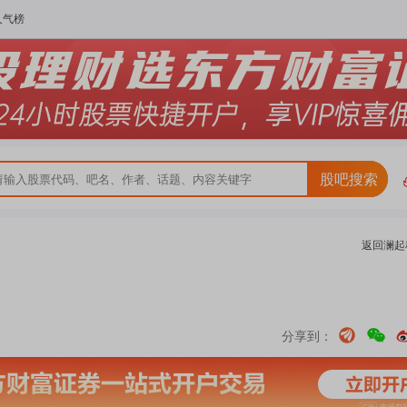
人气榜
股吧搜索
返回
澜起
分享到：