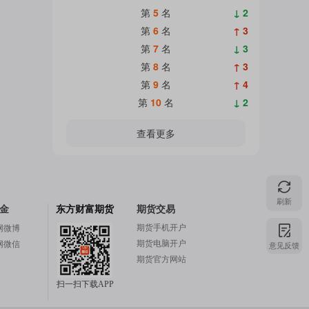
第
5
名
↓ 2
第
6
名
↑ 3
第
7
名
↓ 3
第
8
名
↑ 3
第
9
名
↑ 4
第
10
名
↓ 2
查看更多
刷新
金
东方财富期货
期货交易
期货手机开户
网微博
期货电脑开户
网微信
意见反馈
期货官方网站
扫一扫下载APP