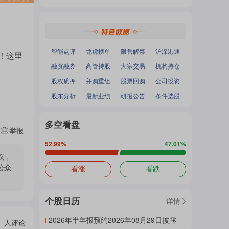
热
深证成指
：
-
-
面
沪深300
：
-
-
中小100
：
-
-
创业板指
：
-
-
门
加
智能点评
龙虎榜单
限售解禁
沪深港通
！这里
融资融券
高管持股
大宗交易
机构持仓
主
股权质押
并购重组
股票回购
公司投资
载
股东分析
最新业绩
研报公告
条件选股
题
多空看盘
中...
举报
52.99
%
47.01
%
议，
吧
公众
看涨
看跌
个股日历
详情
热
2026年半年报预约2026年08月29日披露
人评论