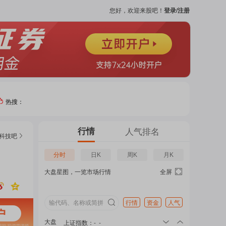
您好，欢迎来股吧！
登录/注册
热搜：
热门
行情
人气排名
科技
吧
个股
分时
日K
周K
月K
大盘星图，一览市场行情
全屏
吧
页
行情
资金
人气
大盘
上证指数
：
-
-