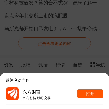
宇树科技破发？笑的合不拢嘴。进来了解一下
具身智能的未来。
盘点今年北交所上市的汽配股
马斯克都开始自己发电了，AI下一场争夺战还
是芯片吗？
点击查看更多内容
资讯
股吧
数据
行情
自选
导航
触屏版
电脑版
继续浏览内容
给网站提点意见
下载APP
东方财富
打开
资讯 行情 股吧 交易
手机东方财富网 eastmoney.com
东方财富APP内打开
网站备案号:沪ICP备05006054号-11