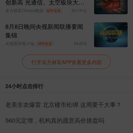
创新高 光通信、太空板块大涨
SpaceX涨超15%
东方财富Choice数据
557
评论
APP专享
8月8日晚间央视新闻联播要闻
集锦
央视新闻客户端
84
评论
APP专享
打开东方财富APP查看更多内容
24小时点击排行
老美非农爆雷 北京楼市松绑 这周要干大事？
560元定增，机构真的愿意高价接盘吗