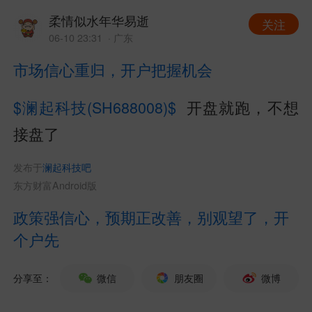
柔情似水年华易逝
关注
06-10 23:31
· 广东
市场信心重归，开户把握机会
$澜起科技(SH688008)$
开盘就跑，不想
接盘了
发布于
澜起科技吧
东方财富Android版
政策强信心，预期正改善，别观望了，开
个户先
分享至：
微信
朋友圈
微博