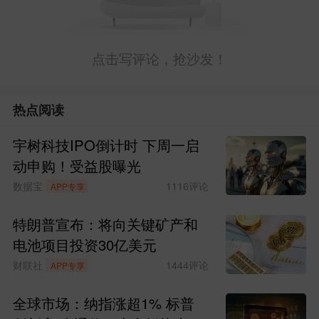
点击写评论，抢沙发！
热点阅读
宇树科技IPO倒计时 下周一启
动申购！受益股曝光
数据宝
1116
评论
APP专享
特朗普宣布：将向关键矿产和
电池项目投资30亿美元
财联社
1444
评论
APP专享
全球市场：纳指涨超1% 标普