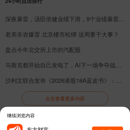
24小时点击排行
露的定增方案，本次募集资金总额预计达3
9.85亿元，其中超八成资金将投向面向大
深夜暴雷，汤臣倍健业绩下滑，9个业绩暴雷，
模型的芯片平台研发、软件平台建设等核
22个业绩增长
老美非农爆雷 北京楼市松绑 这周要干大事？
心业务领域，其余部分用于补充流动资
金。
盘点今年北交所上市的汽配股
国金证券认为，半导体设备由于高精
马斯克都开始自己发电了，AI下一场争夺战还
密度以及内部严苛的反应环境，对零部件
是芯片吗？
沙利文联合发布《2026港股18A蓝皮书》：生
的精密度、洁净度以及耐腐蚀性要求极高
物科技板块完成价值跃迁
半导体零部件行业所需的资本开支和研发
点击查看更多内容
投入门槛高，各家均有独特的生产Know-H
继续浏览内容
ow，技术“平台化”发展，掌握多种制造工
资讯
股吧
数据
行情
自选
导航
艺和丰富产品品类的零部件厂商更能帮助
东方财富