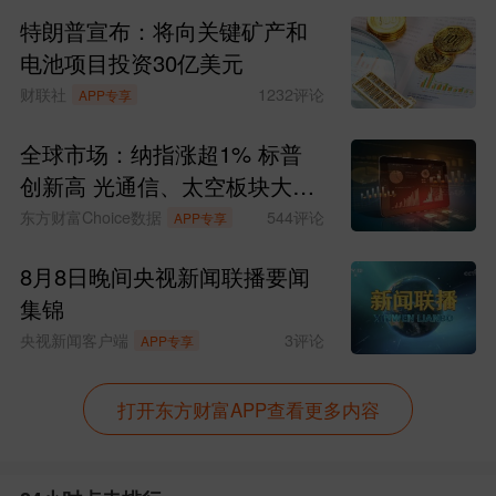
自主品牌20个，选树典型应用场景50个。
特朗普宣布：将向关键矿产和
谋划内生裂变项目100个，招引落地亿元
电池项目投资30亿美元
财联社
1232
评论
APP专享
以上重大项目150个。培育形成百亿级企
业5家、10亿级企业20家、“新势力”企业10
全球市场：纳指涨超1% 标普
创新高 光通信、太空板块大涨
家，专精特新“小巨人”企业60家，省级以
SpaceX涨超15%
东方财富Choice数据
544
评论
APP专享
上链主企业15家。
8月8日晚间央视新闻联播要闻
3．寒武纪公告称，公司于近日收到证
集锦
监会出具的《关于同意中科寒武纪科技股
央视新闻客户端
3
评论
APP专享
份有限公司向特定对象发行股票注册的批
打开东方财富APP查看更多内容
复》。批复同意公司向特定对象发行股票
的注册申请，有效期为12个月。据此前披