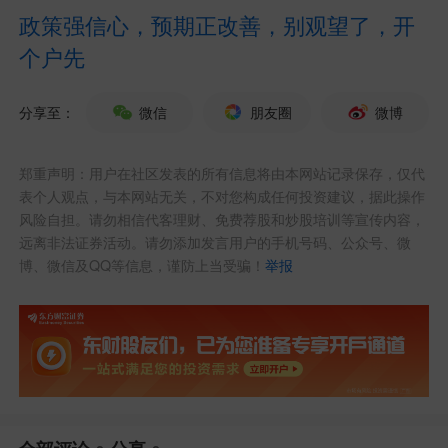
行业资讯：
政策强信心，预期正改善，别观望了，开
个户先
1. 全球人工智能算力芯片龙头英伟达
周二宣布，推出专为长上下文工作负载设
分享至：
微信
朋友圈
微博
计的专用GPU Rubin CPX，用于翻倍提升
当前AI推理运算的工作效率，特别是编
郑重声明：用户在社区发表的所有信息将由本网站记录保存，仅代
表个人观点，与本网站无关，不对您构成任何投资建议，据此操作
程、视频生成等需要超长上下文窗口的应
风险自担。请勿相信代客理财、免费荐股和炒股培训等宣传内容，
远离非法证券活动。请勿添加发言用户的手机号码、公众号、微
用。英伟达CEO黄仁勋表示，CPX是首款
博、微信及QQ等信息，谨防上当受骗！
举报
专为需要一次性处理大量知识（数百万级
别tokens），并进行人工智能推理的模型
而构建的芯片。需要说明的是，Rubin就是
英伟达将在明年发售的下一代顶级算力芯
片，所以基于Rubin的CPX预计也要到202