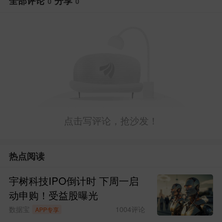
全部评论
分享
0
0
6年底出货。下一代英伟达旗舰AI服务器的
全称叫做NVIDIA Vera Rubin NVL144 CPX
——集成36个Vera CPU、144块Rubin GP
U和144块Rubin CPX GPU。
2. 杭州市经信局就《杭州市加快发展
人工智能终端产业三年行动方案（2025—
点击写评论，抢沙发！
2027年）（征求意见稿）》公开向社会征
求意见。其中提到，到2027年，全市人工
热点阅读
智能终端产业规模力争达到3000亿元。实
宇树科技IPO倒计时 下周一启
施人工智能终端方向重点科研计划项目10
动申购！受益股曝光
数据宝
1004
评论
0个，打造爆款终端产品30款，培育形成
APP专享