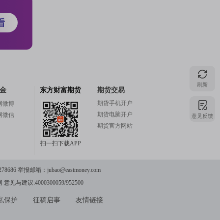
注
的
刷新
金
东方财富期货
期货交易
吧
期货手机开户
网微博
期货电脑开户
意见反馈
网微信
期货官方网站
扫一扫下载APP
更
78686 举报邮箱：
jubao@eastmoney.com
网
意见与建议:4000300059/952500
多
私保护
征稿启事
友情链接