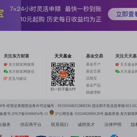
关注东方财富
天天基金
基金交易
关注天天基
基金开户
东方财富网微博
天天基金
基金交易
东方财富网微信
天天基金
活期宝
意见与建议
基金产品
扫一扫下载APP
稳健理财
 经营证券期货业务许可证编号：913101046312860336 违法和不良信息举报:021-612
案号:沪ICP备05006054号-11
沪公网安备 31010402000120号
版权所有:东方财富
告服务
供应商平台
联系我们
诚聘英才
法律声明
隐