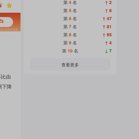
热
第
4
名
↑ 2
面
第
5
名
↑ 6
第
6
名
↑ 47
门
第
7
名
↑ 81
加
第
8
名
↑ 95
第
9
名
↑ 4
主
第
10
名
↓ 7
载
查看更多
题
环比由
中...
期下降
吧
热