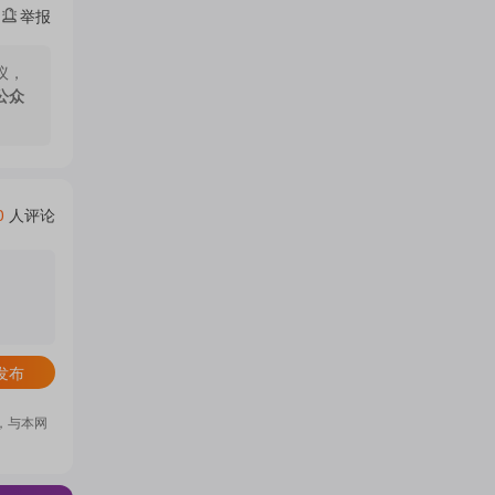
举报
门
议，
公众
概
念
0
人评论
吧
发布
我
，与本网
关