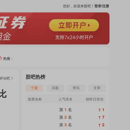
您好，欢迎来股吧！
登录/注册
热搜：
热门
股吧热榜
评论
吧
个股
个股
话题
资讯
文章
比
股票名称
人气排名
较昨日变动
吧
第
1
名
↑ 1
页
第
2
名
↑ 7
第
3
名
↑ 2