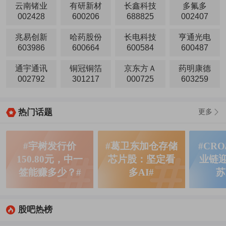
云南锗业
有研新材
长鑫科技
多氟多
002428
600206
688825
002407
兆易创新
哈药股份
长电科技
亨通光电
603986
600664
600584
600487
通宇通讯
铜冠铜箔
京东方Ａ
药明康德
002792
301217
000725
603259
热门话题
更多
#宇树发行价
#葛卫东加仓存储
#CRO
150.80元，中一
芯片股：坚定看
业链
签能赚多少？#
多AI#
苏
股吧热榜