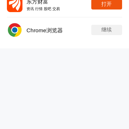
东方财富
打开
为“港股线控底盘第一股”，海通国际及中银国际为
2
1
6
资讯 行情 股吧 交易
联席保荐人。$拿森科技(HK|02261)$拿森科技本次
全球发售5759.45万股H股，香港公开发售占10%，
APP内打开
鹏哥投研
国际发售占90%。每股发售价10.42港元，全球发售
继续
Chrome浏览器
更新于 今天 13:02
10902次浏览
净筹约5.33亿港元。香港公开发售获2513.54倍认
午间3大利好，生益涨10%，胜宏涨12%，26个PCB
购，国际发售获2.12倍认购。今日开盘，拿森科技
股集体涨停
(02261.HK)涨62.19%，报16.90港元/股，市值
100.55亿港元。综合|招
真没想到啊，PCB板块今天这么强势，生益科技直
接涨10%，还有胜宏科技暴涨12%，整个板块出现
了26个股票集体涨停的盛况，而这个板块之所以暴
63
10
55
涨，主要有3个利好：一博科技，涨20.00%，主力
流入1.55亿泰金新能，涨20.00%，主力流入2.09亿
Bobbylong
方邦股份，涨20.00%，主力流入1.25亿德福科技，
更新于 今天 13:02
28851次浏览
涨15.57%，主力流入4.22亿吉和昌，涨15.14%，主
宇树发行价定在150.8元，市场为何没那么“热烈”？
力流入0.17亿铜冠铜箔，涨14.61%，主力流入7.34
亿$铜冠铜箔(SZ301217)$中富电路，涨13.57%，主
8月6日晚，宇树科技科创板发行价尘埃落定——