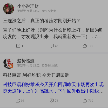
小小说理财
更新于 今天 13:02
6071次浏览
三连涨之后，真正的考验才刚刚开始？
宝子们晚上好呀（别问为什么是晚上好，是因为昨
晚发的，才发现没出来，我就重新发一下），7月
重磅一锤，真的是痛痛痛，但，下半年不止7月，
1
45
100
也没有只跌不涨的市场，在一个月融资余额降逾
4000亿、创下去年“924”行情以来最大单月下降，
趋势巡航
并成为A股历史上次高单月降幅之后，市场终于还
更新于 今天 13:02
33598次浏览
是回归了理性状态。截止今天，市场A股已经三连
科技巨震 利好堆积 今天开启回调
涨，昨天是CPO顶着压力低开高走+市场7月以来首
次接连大涨2天给到的惊喜，今天是市场在外围情
科技巨震利好堆积今天开启回调昨天市场再次出现
绪弱势背景下走出独立行情给到的惊喜。不过，小
惊天逆转，上午冲高跳水，下午回升收出中阳线，
小还是要提醒一句，尽管这几天的市场整体来说很
好消息是大盘出现了三连阳，坏消息是大盘指数回
98
76
719
健康，
来了，大家的钱没有回来。重点是昨天大盘上涨没