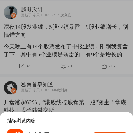
有出现放量，市场连续两天放量普涨以后，第三根
鹏哥投研
阳线没放量、反而缩量，技术上就是量价背离。增
更新于 今天 13:02
77139次浏览
量资金不愿意追涨、获利盘借冲高兑现。说明大盘
深夜14股发业绩，5股业绩暴雷，9股业绩增长，别
还有调整，大盘还有回踩5日线附近。
搞错方向
今天晚上有14个股票发布了中报业绩，刚刚我复盘
了下，其中有5个业绩是暴雷的，有9个是增长的，
大家千万别搞错方向了，具体如下：8月6日晚上发
87
20
215
布业绩，利润增长的公司名单：温州宏丰，收入增
92%到30亿，利润增2522%盈利9235万深城交，收
独角兽早知道
入增50%到6亿，利润增511%盈利3854万综艺股
更新于 今天 13:02
146次浏览
份，收入增55%到3亿，利润增137%盈利4714万ST
开盘涨超62%，“港股线控底盘第一股”诞生！拿森
帕瓦，收入增90%到5亿，利润增128%盈利4506万
科技正式登陆港交所
金徽股份，收入增37%到11亿，利润增62%盈利
4.09亿$金徽股份(SH603132)$路畅科技，
继续浏览内容
8月7日，智能驾驶线控制动解决方案供应商拿森科
技(02261.HK)正式在港交所主板挂牌上市，成