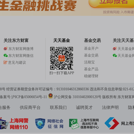
关注东方财富
天天基金
基金交易
关注天天基
基金开户
东方财富网微博
天天基金
基金交易
东方财富网微信
天天基金
活期宝
意见与建议
基金产品
扫一扫下载APP
稳健理财
 经营证券期货业务许可证编号：913101046312860336 违法和不良信息举报:021-612
案号:沪ICP备05006054号-11
沪公网安备 31010402000120号
版权所有:东方财富
告服务
供应商平台
联系我们
诚聘英才
法律声明
隐