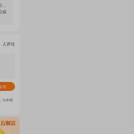
议，
门
公众
概
人评论
念
吧
发布
，与本网
我
关