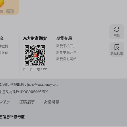
注
刷新
的
金
东方财富期货
期货交易
期货手机开户
网微博
期货电脑开户
意见反馈
网微信
吧
期货官方网站
扫一扫下载APP
78686 举报邮箱：
更
jubao@eastmoney.com
网
意见与建议:4000300059/952500
私保护
征稿启事
友情链接
多