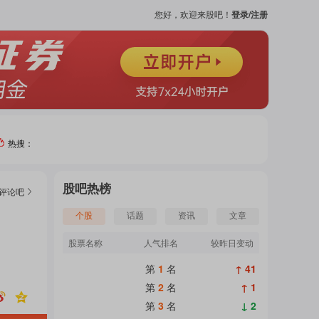
您好，欢迎来股吧！
登录/注册
热搜：
热门
股吧热榜
评论
吧
个股
个股
话题
资讯
文章
股票名称
人气排名
较昨日变动
吧
第
1
名
↑ 41
页
第
2
名
↑ 1
第
3
名
↓ 2