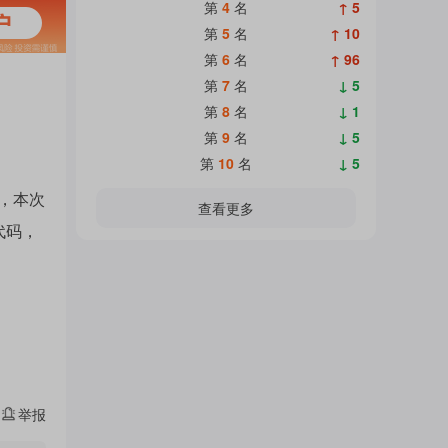
热
第
4
名
↑ 5
面
第
5
名
↑ 10
第
6
名
↑ 96
门
第
7
名
↓ 5
加
第
8
名
↓ 1
第
9
名
↓ 5
主
第
10
名
↓ 5
载
，本次
查看更多
代码，
题
中...
吧
热
举报