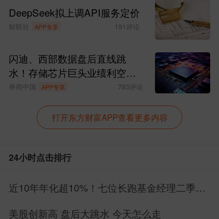
DeepSeek拟上调API服务定价
财联社
191
评论
APP专享
闪迪、西部数据盘后直线跳
水！存储芯片巨头业绩利空来
袭
券商中国
783
评论
APP专享
打开东方财富APP查看更多内容
24小时点击排行
近10年年化超10%！七位长跑基金经理二季报
深度解读
美股创新高 盘后大跳水 今天怎么走