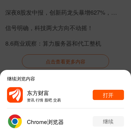
深夜8股发中报，创新药龙头暴增627%，
MLCC暴雷，6股增长2股下滑
信号明确，科技两大方向不动摇！
8.6商业观察：算力服务器和代工整机
点击查看更多内容
继续浏览内容
资讯
股吧
数据
行情
自选
导航
东方财富
打开
资讯 行情 股吧 交易
触屏版
电脑版
东方财富APP内打开
给网站提点意见
下载APP
继续
Chrome浏览器
19
51
26
写评论...