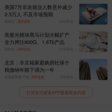
“我们未能成功改变美国的立场。很明
美国7月非农就业人数意外减少
显，总统一心想要掌控格陵兰岛。我们已
2.3万人 不及市场预期
经非常明确地表明，这不符合我们的国家
财联社
1203
评论
APP专享
利益。”拉斯穆森在会后对记者们表示。
美股光模块黑马计划大幅扩产
全力押注800G、1.6Tb产品
他强调，任何不尊重丹麦王国领土完
财联社
1575
评论
APP专享
整和格陵兰人民自决权的想法，对丹麦来
北京：非京籍家庭购房社保个
说都是完全不可接受的。因此丹麦与美国
税缴纳年限下调为一年
之间仍存在根本分歧。但丹麦也同意“求同
央视新闻客户端
556
评论
APP专享
存异”，并将继续对话。
打开东方财富APP查看更多内容
莫茨费尔特则表示，希望加强与美国
的合作，
。
但格陵兰岛不希望被美国拥有