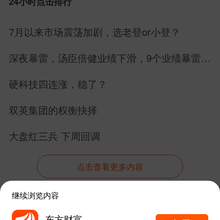
24小时点击排行
不过，美国、丹麦和格陵兰在此次会
7月以来市场震荡加剧，选老登or小登？
议上达成一致，决定成立高级别工作小
组，以探讨是否能找到解决问题的办法。
深夜暴雷，汤臣倍健业绩下滑，9个业绩暴雷，
22个业绩增长
拉斯穆森表示，即将组建的高级别工
硬科技四连涨，稳了？
作组应着重探讨如何化解美国的国家安全
双英集团的权衡抉择
关切，同时尊重丹麦的底线。预计该工作
组将在几周内举行首次会议。
大盘红三兵 下周回调
（文章来源：财联社）
点击查看更多内容
发布于
财经评论吧
继续浏览内容
股吧网页版
资讯
股吧
数据
行情
自选
导航
东方财富