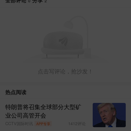
全部评论
分享
0
2
森、格陵兰岛自治政府外交部长薇薇安·莫
茨费尔特在华盛顿结束与美国副总统万
斯、国务卿鲁比奥的会晤。
自特朗普开启第二任期以来，他频频
发表有关格陵兰岛的扩张性言论。拉斯穆
森和莫茨费尔特试图软化白宫方面的强硬
点击写评论，抢沙发！
态度。但这场会谈并未能动摇特朗普及其
团队执意掌控格陵兰岛的立场。
热点阅读
拉斯穆森称，
通过这次会晤未能改变
特朗普将召集全球部分大型矿
业公司高管开会
。
美国在格陵兰岛问题上的立场
CCTV国际时讯
1412
评论
APP专享