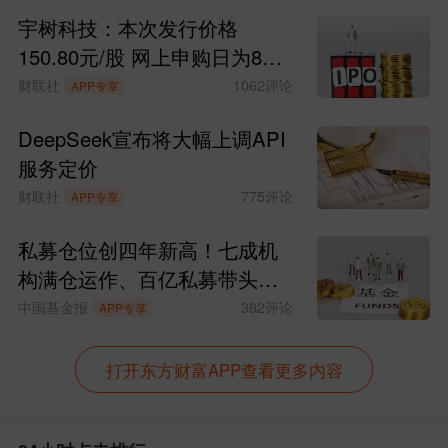
宇树科技：本次发行价格
150.80元/股 网上申购日为8月
10日
财联社
1062
评论
APP专享
DeepSeek宣布将大幅上调API
服务定价
财联社
775
评论
APP专享
私募仓位创四年新高！七成机
构满仓运作、百亿私募带头加
仓 调仓方向曝光
中国基金报
382
评论
APP专享
打开东方财富APP查看更多内容