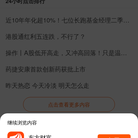
24小时点击排行
近10年年化超10%！七位长跑基金经理二季报
深度解读
港股通红利五连跌，不行了？
操作丨A股低开高走，又冲高回落！只是温和
调整，划重点了！
药捷安康首款创新药获批上市
昨天热恋 今天冷淡 明天怎么走
点击查看更多内容
继续浏览内容
资讯
股吧
数据
行情
自选
导航
东方财富