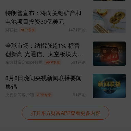
特朗普宣布：将向关键矿产和
电池项目投资30亿美元
财联社
1471
评论
APP专享
全球市场：纳指涨超1% 标普
创新高 光通信、太空板块大涨
SpaceX涨超15%
东方财富Choice数据
561
评论
APP专享
8月8日晚间央视新闻联播要闻
集锦
央视新闻客户端
91
评论
APP专享
打开东方财富APP查看更多内容