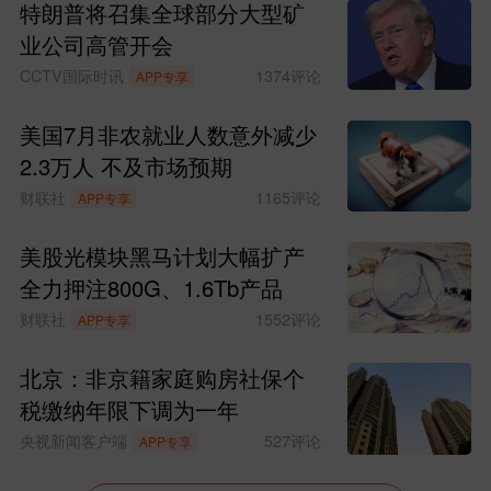
特朗普将召集全球部分大型矿
业公司高管开会
CCTV国际时讯
1374
评论
APP专享
美国7月非农就业人数意外减少
2.3万人 不及市场预期
财联社
1165
评论
APP专享
美股光模块黑马计划大幅扩产
全力押注800G、1.6Tb产品
财联社
1552
评论
APP专享
北京：非京籍家庭购房社保个
税缴纳年限下调为一年
央视新闻客户端
527
评论
APP专享