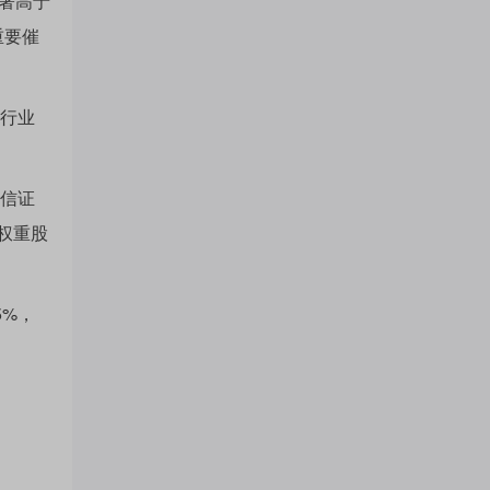
显著高于
门
重要催
行业
概
中信证
念
权重股
吧
5%，
我
关