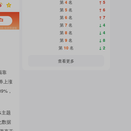
热
第
4
名
↑ 5
面
第
5
名
↑ 6
第
6
名
↑ 7
门
第
7
名
↓ 4
加
第
8
名
↓ 4
第
9
名
↓ 8
主
第
10
名
↓ 2
载
查看更多
题
幅靠
中...
证券上涨
39%，
吧
&主题
热
化数据