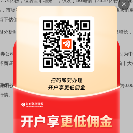
7.74亿份，位居全市场第二，仅次于5G通信（75.27亿份），
师指出，市场活跃度提升有望成为当下低估值、低配置的券商板块的
当下估值具有高赔率。
析师预计，2026年一季度上市券商净利润将保持稳健增长，
券公司指数，截至2026年4月30日，指数前十大权重股分别为
招商证券、东方证券、申万宏源、兴业证券、中金公司，前十大
融科技ETF华夏（516100）
管理费率为0.15%，托管费率为0.0
行情。