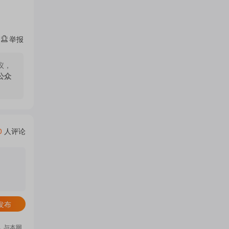
注
举报
议，
的
公众
吧
0
人评论
更
多
发布
，与本网