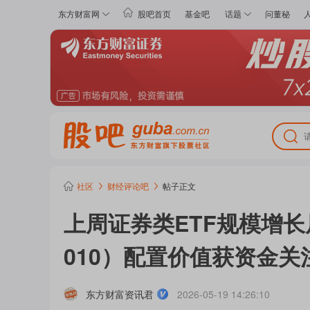
东方财富网
股吧首页
基金吧
话题
问董秘
社区
财经评论
吧
帖子正文
上周证券类ETF规模增长
010）配置价值获资金关
东方财富资讯君
2026-05-19 14:26:10