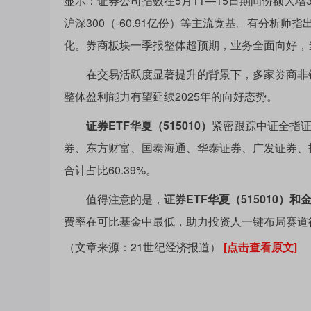
显示：证券公司指数在5月11—15日期间份额大增3
沪深300（-60.91亿份）等主流宽基。有分析
化。券商板块一季报整体超预期，业务全面向好，
在交易活跃度显著提升的背景下，多家券商非银分
整体盈利能力有望延续2025年的向好态势。
证券ETF华夏（515010）
紧密跟踪中证全指证
券、东方财富、国泰海通、华泰证券、广发证券、
合计占比60.39%。
值得注意的是，
证券ETF华夏（515010）和金
费率在可比基金中最低，助力投资人一键布局赛道
（文章来源：21世纪经济报道）
[点击查看原文]