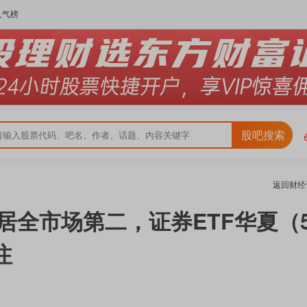
人气榜
股吧搜索
返回
财经
居全市场第二，证券ETF华夏（5
注