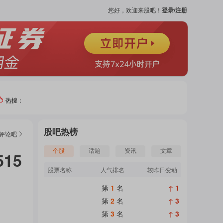
您好，欢迎来股吧！
登录/注册
热搜：
热门
股吧热榜
评论
吧
个股
个股
话题
资讯
文章
15
股票名称
人气排名
较昨日变动
吧
第
1
名
↑ 1
页
第
2
名
↑ 3
第
3
名
↑ 3