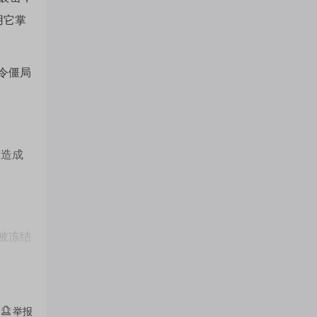
用它掌
令僵局
家造成
被冻结
于美国
”，为
举报