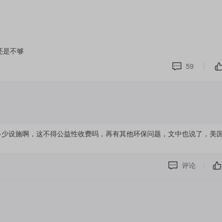
则希望将两者分开处理。
以色列升级在黎巴嫩的军事行动，可能导致美伊谈判脱轨。3
列总理内塔尼亚胡通话时爆粗口，斥责后者“疯了”，但称两人“
还是不够
59
多少设施啊，这不得公益性收费吗，再有其他环保问题，文中也说了，美
评论