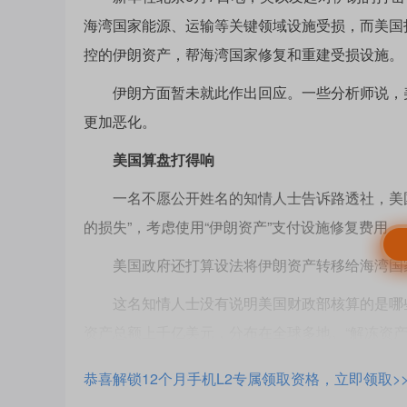
海湾国家能源、运输等关键领域设施受损，而美国
控的伊朗资产，帮海湾国家修复和重建受损设施。
伊朗方面暂未就此作出回应。一些分析师说，美
更加恶化。
美国算盘打得响
一名不愿公开姓名的知情人士告诉路透社，美国
的损失”，考虑使用“伊朗资产”支付设施修复费用。
美国政府还打算设法将伊朗资产转移给海湾国家
这名知情人士没有说明美国财政部核算的是哪些
资产总额上千亿美元，分布在全球多地。“解冻资产
伊朗最高领袖军事顾问穆赫辛·雷扎伊5日接受
恭喜解锁12个月手机L2专属领取资格，立即领取>
政府是否同意释放伊朗240亿美元遭冻结资产。雷