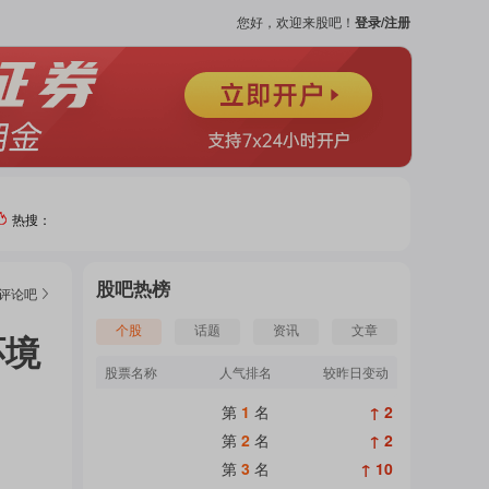
您好，欢迎来股吧！
登录/注册
热搜：
热门
股吧热榜
评论
吧
个股
个股
话题
资讯
文章
环境
股票名称
人气排名
较昨日变动
吧
第
1
名
↑ 2
页
第
2
名
↑ 2
第
3
名
↑ 10