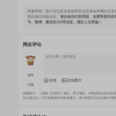
伊美未来“开启新篇章”。
郑重声明：
用户在社区发表的所有信息将由本网站记录
据此操作风险自担。
请勿相信代客理财、免费荐股和炒
美国不止垂涎伊朗资产，还盯上海湾盟友的腰包
号、微博、微信及QQ等信息，谨防上当受骗！
国家承担美国对伊朗军事行动的费用，“这是他确实
冲突继续，斡旋未停
网友评论
美军5日晚击落4架伊朗向霍尔木兹海峡发射的
回应，伊朗对位于科威特的美空军基地和位于巴林
6日凌晨，科威特、巴林全国拉响防空警报。伊
起滚滚浓烟。不过美军中央司令部发表声明否认第
登录
表情
添加图片
注册
同时，巴基斯坦仍在积极斡旋美伊谈判。据伊朗
将与伊朗外交部长阿拉格齐举行会谈。纳克维说，
温馨提示： 1.根据《证券法》规定，禁止编造、传播虚假信息或者
站立场无关，不对您构成任何投资建议。用户应基于自己的独立判断
件”，将转交给伊朗最高领袖穆杰塔巴·哈梅内伊。
黎巴嫩军方6日说，黎军总司令鲁道夫·海卡尔