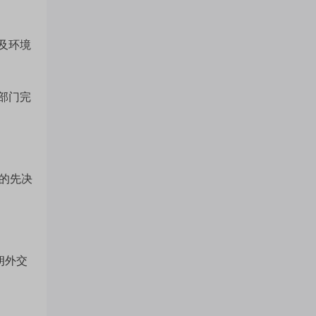
门
及环境
概
部门完
念
的先决
吧
我
朗外交
关