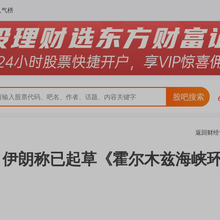
人气榜
股吧搜索
返回
财经
 伊朗称已起草《霍尔木兹海峡