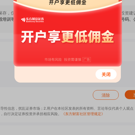
保存，仅代表作者个人观点，与本网站立场无关，不对您构成任何投资建
股培训等宣传内容，远离非法证券活动。请勿添加发言用户的手机号码、
。白宫新闻秘书莱维特3月说，美国总统特朗普曾有意呼吁相
有过的一个想法”。
攻击无人机，随后空袭伊朗戈鲁克地区和格什姆岛的沿海雷达站
的美军第五舰队设施发起导弹袭击。
朗塔斯尼姆通讯社随后报道称，位于巴林的美国海军第五舰队
五舰队总部遭到破坏，称伊朗发射的弹道导弹大部分被拦截。
清除
学生通讯社报道，巴基斯坦内政部长纳克维6日抵达德黑兰，预
他带了一封由巴基斯坦陆军参谋长穆尼尔和总理夏巴兹写的“特
误导性信息，扰乱证券市场；2.用户在本社区发表的所有资料、言论等仅代表个人观点
，自行决定证券投资并承担相应风险。
《东方财富社区管理规定》
当天应邀出访巴基斯坦。媒体猜测，这次访问与美伊谈判有关。