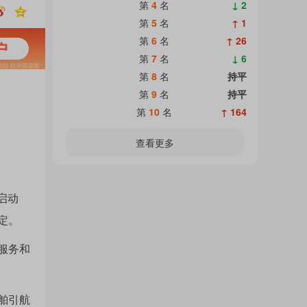
热
第
4
名
↓ 2
面
第
5
名
↑ 1
第
6
名
↑ 26
门
第
7
名
↓ 6
加
第
8
名
持平
第
9
名
持平
主
第
10
名
↑ 164
载
查看更多
题
中...
启动
吧
定。
服务和
热
舶引航