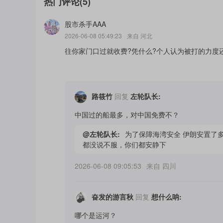
热门评论
(
5
)
持把以色列在黎巴嫩停火同美伊谈判“挂钩”；美国
股市杀手AAA
据美国媒体报道，美方官员先前向特朗普汇报，
2026-06-08 05:49:23
来自
河北
时候，特朗普在一档访谈节目中证实，他1日与以色
往你家门口过就收费?凭什么?个人认为被打的力度
非常愉快”。（王宏彬）
来源：新华社客户端、央视新闻客户端
路筱竹
回复
左轮队长
:
（文章来源：中国证券报）
[点击查看原文]
中国过的船最多，对中国免费不？
@
左轮队长
:
为了保障海湾安全 伊朗安置了
都没说不服，你们都安静下
2026-06-08 09:05:53
来自
四川
奋发的游言秋
回复
想什么呐
:
哪个是运河？