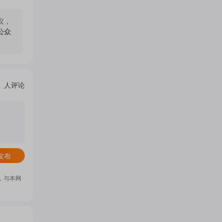
议，
公众
关地区
人评论
。作为
总部升
发布
计7日
别信
，与本网
伊朗坚