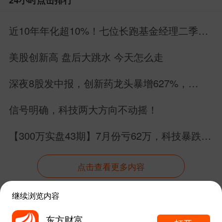
伊朗发动军事打击以来，汽油价格一度累
计飙升逾50%。
近10年年化超10%！七位长跑基金经理二季报
深度解读
美股创新高 盘后大跳水 今天怎么走
不过，随着近期停火协议生效，能源
价格已从高位有所回落，这使部分经济学
深夜8股发中报，创新药龙头暴增627%，
家谨慎乐观地认为，5月份可能成为本轮C
MLCC暴雷，6股增长2股下滑
信号明确，科技两大方向不动摇！
PI涨幅的阶段性峰值。
【300万实盘43期】7月份亏62万，科技暴跌的
作为美联储重点关注指标之一的住房
深度思考（无鸡汤）
成本环比上涨0.3%，仅为4月份0.6%涨幅
点击查看更多内容
的一半，显示住房通胀压力有所缓和。
继续浏览内容
其他分项中，运输服务价格下降0.
资讯
股吧
数据
行情
自选
导航
东方财富