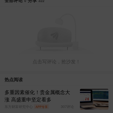
全部评论
分享
0
322
2%，预期值为0.3%，前值为0.4%。
数据公布后，美股三大期指大幅拉
升，现货黄金短线上扬约35美元，美国国
债收益率则基本持平。短期利率期货显
示，市场降低了对美联储加息的押注。
点击写评论，抢沙发！
分析师指出，CPI连续第三个月保持
强劲增长，凸显美国家庭面临的生活成本
热点阅读
压力持续加大。越来越多迹象表明，为维
多重因素催化！贵金属概念大
持消费支出，部分消费者正开始动用储蓄
涨 高盛重申坚定看多
资金。
东方财富研究中心
307
评论
APP专享