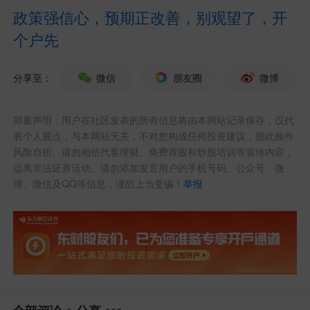
政策强信心，预期正改善，别观望了，开
个户先
分享至：
微信
朋友圈
微博
郑重声明：用户在社区发表的所有信息将由本网站记录保存，仅代
这是美国通胀率三年来首次重返4%以
表个人观点，与本网站无关，不对您构成任何投资建议，据此操作
风险自担。请勿相信代客理财、免费荐股和炒股培训等宣传内容，
上水平，尽管市场此前担忧能源价格飙升
远离非法证券活动。请勿添加发言用户的手机号码、公众号、微
博、微信及QQ等信息，谨防上当受骗！
举报
可能进一步推高整体物价，但此次数据与
预期基本一致。
剔除食品和能源成本的核心CPI同比
上涨2.9%，同样符合市场预期，前值为2.
8%。美国5月季调后核心CPI月率为0.