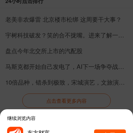
24小时点击排行
老美非农爆雷 北京楼市松绑 这周要干大事？
宇树科技破发？笑的合不拢嘴。进来了解一下
具身智能的未来。
盘点今年北交所上市的汽配股
马斯克都开始自己发电了，AI下一场争夺战还
是芯片吗？
10倍品种，错杀到极致，宋城演艺，文旅演绎
龙头股价竟跌回12年前
点击查看更多内容
继续浏览内容
资讯
股吧
数据
行情
自选
导航
东方财富