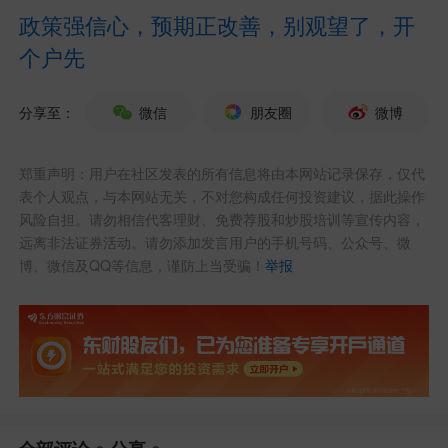
续高位，我国规模以上工业企业利润增速
政策强信心，预期正改善，别观望了，开
或将呈现出“先上升、后下降”的走势特
个户先
征。债市策略方面，在资金宽松的大背景
分享至：
微信
朋友圈
微博
下，债市近期整体偏强运行。消费端政策
增量明确前，预计市场对本轮通胀上行的
郑重声明：用户在社区发表的所有信息将由本网站记录保存，仅代
定价可能更多停留在输入性、成本端的视
表个人观点，与本网站无关，不对您构成任何投资建议，据此操作
风险自担。请勿相信代客理财、免费荐股和炒股培训等宣传内容，
角上，长债利率趋势性回升风险也较为有
远离非法证券活动。请勿添加发言用户的手机号码、公众号、微
博、微信及QQ等信息，谨防上当受骗！
举报
限。
（文章来源：界面新闻）
发布于
财经评论吧
股吧网页版