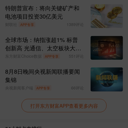
特朗普宣布：将向关键矿产和
电池项目投资30亿美元
财联社
1389
评论
APP专享
全球市场：纳指涨超1% 标普
创新高 光通信、太空板块大涨
SpaceX涨超15%
东方财富Choice数据
551
评论
APP专享
8月8日晚间央视新闻联播要闻
集锦
央视新闻客户端
66
评论
APP专享
打开东方财富APP查看更多内容