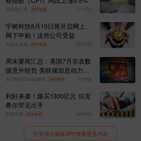
格指数（CPI）同比上涨0.5%
国家统计局
771
评论
APP专享
宇树科技8月10日将开启网上、
网下申购！这些公司受益
中国证券报
821
评论
APP专享
周末要闻汇总：美国7月非农数
据意外转负 美联储加息动力骤
减
东方财富Choice数据
197
评论
APP专享
利好来袭！爆买1300亿元 伯克
希尔罕见出手
券商中国
408
评论
APP专享
打开东方财富APP查看更多内容