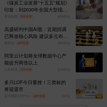
《煤炭工业发展“十五五”规划》
印发：到2030年全国大型现代
化煤矿产能比重提升至87%
界面新闻
609
评论
APP专享
高盛研判中国AI股：近期回调
已释放核心风险 建议多元布局
四大主线
财联社
306
评论
APP专享
阿里云计划将全球数据中心产
能提升两倍以上
人民财讯
519
评论
APP专享
多只LOF今日重挫！三类标的
将迎退市
东方财富研究中心
0
评论
APP专享