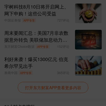
宇树科技8月10日将开启网上、
进出口交易会将于6月11日至13日在上海
网下申购！这些公司受益
世博展览馆举办，主题为“打造技术贸易新
中国证券报
727
评论
APP专享
生态共绘全球合作新篇章”。
周末要闻汇总：美国7月非农数
（6）第九届财新夏季峰会将于6月11
据意外转负 美联储加息动力骤
减
东方财富Choice数据
152
评论
APP专享
至12日在香港；6月16至17日在浙江杭州
举行，以“蓄力创新共谋发展”为主题。
利好来袭！爆买1300亿元 伯克
希尔罕见出手
（7）中证指数有限公司将于6月11日
券商中国
365
评论
APP专享
正式发布中证智选港股通红利低波动策略
打开东方财富APP查看更多内容
指数，反映港股通范围内分红水平较高且
具备低波动特征证券的整体表现。