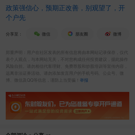
政策强信心，预期正改善，别观望了，开
个户先
分享至：
微信
朋友圈
微博
郑重声明：用户在社区发表的所有信息将由本网站记录保存，仅代
表个人观点，与本网站无关，不对您构成任何投资建议，据此操作
风险自担。请勿相信代客理财、免费荐股和炒股培训等宣传内容，
远离非法证券活动。请勿添加发言用户的手机号码、公众号、微
博、微信及QQ等信息，谨防上当受骗！
举报
（1）2026年世界杯将于北京时间6月
12日至7月20日举行，揭幕战定于北京时
间6月12日3时（当地时间6月11日20时）
墨西哥在墨西哥城体育场对战南非。