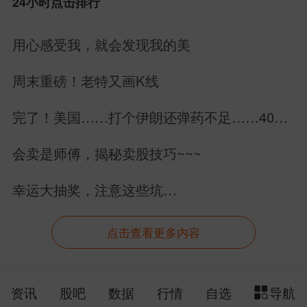
24小时点击排行
（8）贵州茅台2025年度股东大会将
于6月11日在贵州省仁怀市茅台镇茅台会
用心感受我，就会发现我的美
议中心召开。
周末重磅！老特又画K线
（9）新股上市：金戈新材（92008
完了！美国……打个伊朗还弹药不足……40万
3，北交所）。
亿美元美债拿什么还？
会卖是师傅，揭秘卖股技巧~~~
（10）转债申购：爱科转债、中汽转
幸运大抽奖，注意这些坑…
债。
（11）*ST生物：6月11日开市起停牌
点击查看更多内容
一天，6月12日开市起复牌，撤销退市风
险警示，股票简称变更为“南华生物”。
资讯
股吧
数据
行情
自选
导航