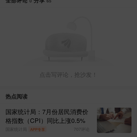
全部评论
分享
0
65
（2）国务院新闻办公室于2026年6月
11日上午10时举行新闻发布会，介绍东西
部协作工作进展成效，并答记者问。
（3）商务部于6月11日下午3时举行
新闻发布会，新闻发言人介绍近期商务领
域重点工作有关情况，并答记者问。
点击写评论，抢沙发！
（4）国务院新闻办公室于6月11日下
午3时举行“新征程上的奋斗者”中外记者见
热点阅读
面会，请海关系统代表围绕“为国把关为民
国家统计局：7月份居民消费价
造福”与中外记者见面交流。
格指数（CPI）同比上涨0.5%
国家统计局
707
评论
APP专享
（5）第十二届中国（上海）国际技术