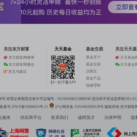
，亚马逊、谷歌、脸书跌超2%，微软跌1.50%。英伟达最新收
已与由花旗集团牵头的银团签署了一项总额175亿美元的贷款
提取定期贷款（DDTL），额度将保留至今年9月底。
关注东方财富
天天基金
基金交易
关注天天基
起3年内偿还。该贷款的利率将在有担保隔夜融资利率（SO
基金开户
东方财富网微博
天天基金
基金交易
东方财富网微信
天天基金
幅度取决于亚马逊的信用评级。
活期宝
意见与建议
基金产品
扫一扫下载APP
稳健理财
 经营证券期货业务许可证编号：913101046312860336 违法和不良信息举报:021-612
案号:沪ICP备05006054号-11
沪公网安备 31010402000120号
版权所有:东方财富
告服务
供应商平台
联系我们
诚聘英才
法律声明
隐