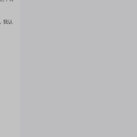
注
，我认
的
吧
更
多