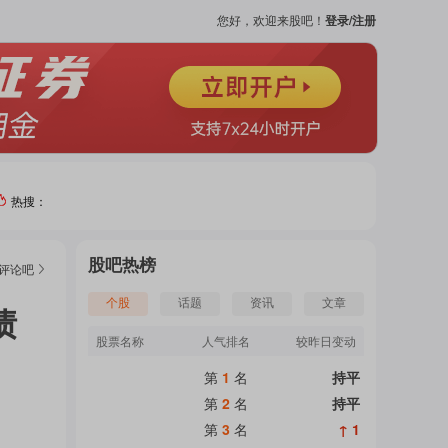
您好，欢迎来股吧！
登录/注册
热搜：
热门
股吧热榜
评论
吧
个股
个股
话题
资讯
文章
债
股票名称
人气排名
较昨日变动
吧
第
1
名
持平
页
第
2
名
持平
第
3
名
↑ 1