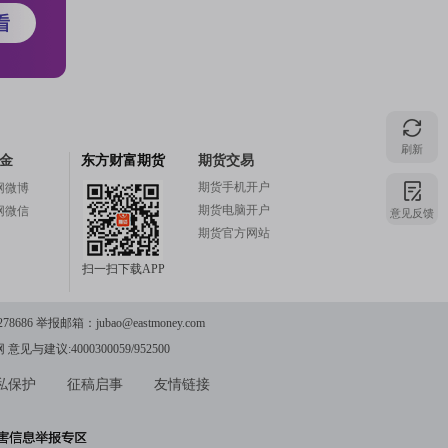
盘价接
协议。
刷新
金
东方财富期货
期货交易
FR）
期货手机开户
网微博
期货电脑开户
意见反馈
网微信
期货官方网站
扫一扫下载APP
78686 举报邮箱：
jubao@eastmoney.com
网
意见与建议:4000300059/952500
私保护
征稿启事
友情链接