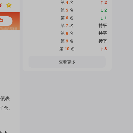
热
第
4
名
↑ 2
面
第
5
名
↓ 2
第
6
名
↓ 1
门
第
7
名
持平
加
第
8
名
持平
第
9
名
持平
主
第
10
名
↑ 8
载
查看更多
题
中...
吧
美债表
平仓。
热
度下