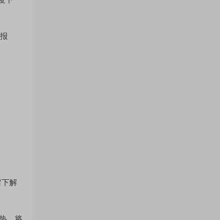
门
，报
概
念
吧
我
留下解
关
偏热，将