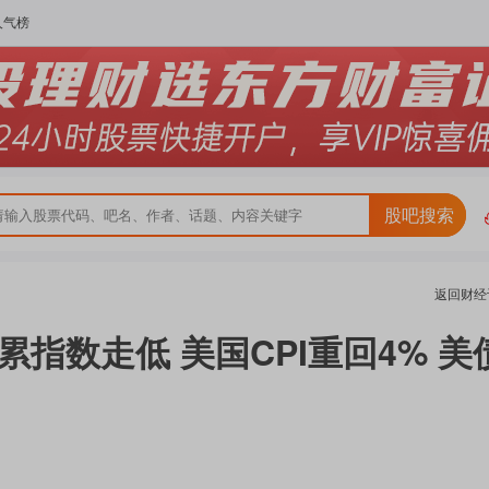
人气榜
股吧搜索
返回
财经
指数走低 美国CPI重回4% 美