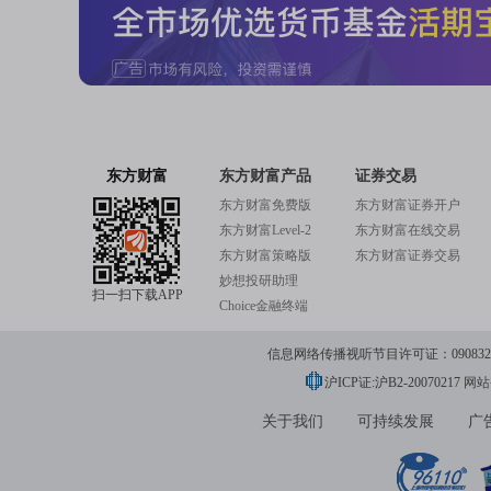
苹果小幅上涨0.35%，英伟达、特斯拉跌超3%
近200美元/股的整数关口。
公司消息方面，亚马逊公司在监管文件中披露，
根据周三提交的监管文件，贷款方同意提供这笔延迟
东方财富
东方财富产品
证券交易
亚马逊每次动用信贷额度借款时，均需在借款之日
东方财富免费版
东方财富证券开户
东方财富Level-2
东方财富在线交易
的基础上，上浮0.625至0.875个百分点，具体
东方财富策略版
东方财富证券交易
妙想投研助理
扫一扫下载APP
Choice金融终端
信息网络传播视听节目许可证：0908328号
沪ICP证:沪B2-20070217
网站备
关于我们
可持续发展
广