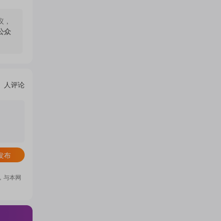
议，
公众
人评论
发布
，与本网