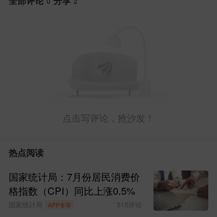
全部评论
分享
0
2
价格走高。不过，由于油价涨势趋缓，油
价上涨因素对国内PPI环比走势的推升作用
已显著减弱，这是5月PPI环比涨幅与上月
相比明显放缓的主要原因。
【财政部拟于6月17日续发1300亿元5
年期附息国债“260008”，发行200亿元182
点击写评论，抢沙发！
天期贴现国债】
热点阅读
财政部拟第二次续发行2026年记账式
附息（八期）国债。本次续发行国债为5年
国家统计局：7月份居民消费价
期固定利率附息债。本次续发行国债竞争
格指数（CPI）同比上涨0.5%
国家统计局
515
评论
APP专享
性招标面值总额1300亿元，进行甲类成员