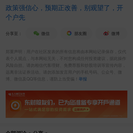
政策强信心，预期正改善，别观望了，开
月剔除变动较大的能源和食品价格，更能
个户先
反映基本物价水平的核心CPI同比为1.
1%，继续处于偏低水平，背后主要是当前
分享至：
微信
朋友圈
微博
消费市场仍然呈现明显的供强需弱特征。
郑重声明：用户在社区发表的所有信息将由本网站记录保存，仅代
而5月PPI环比涨幅明显放缓，但在环
表个人观点，与本网站无关，不对您构成任何投资建议，据此操作
风险自担。请勿相信代客理财、免费荐股和炒股培训等宣传内容，
比延续上涨和去年同期基数下沉共同拉动
远离非法证券活动。请勿添加发言用户的手机号码、公众号、微
博、微信及QQ等信息，谨防上当受骗！
举报
下，同比涨幅进一步扩大。5月PPI环比延
续上涨，主要原因是前期油价走高继续向
国内石油相关产业价格传导，全球AI投资
热潮推动芯片产业链及铜等有色金属价格
上涨，以及季节性需求增加带动部分行业