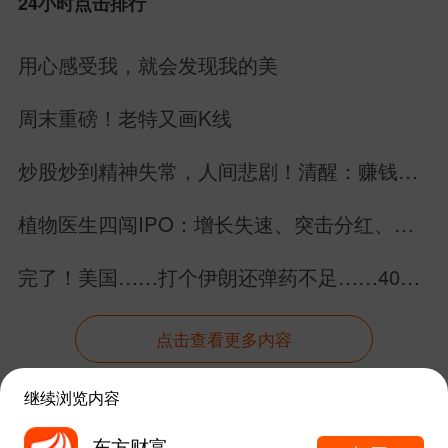
24小时点击排行
储蓄国债。这也意味着，个人养老金产品
用心感受我，就会发现我的美
矩阵迎来扩容。储蓄国债纳入个人养老金
账户后市场反响热烈，当天中午已有商业
周末重磅！老特又画K线
银行网点本期储蓄式国债售罄，暂无额
炒股炒到精神失常，人间悲剧！清醒：赚钱永
度。业内人士表示，这一举措既丰富了个
远是为了生活，不是毁掉生活！
人养老金投资品类，还有望改善养老金账
植物医生四闯IPO：增长失速、突击分红、内
控缺陷曝光
户“开户热、投资冷”的局面，为养老保险
完了！美国……打个伊朗还弹药不足……40万
第三支柱导入长期稳定资金。
亿美元美债拿什么还？
点击查看更多内容
【5月理财规模突破35万亿，固收+产
品年化收益率大跌1.1%】
继续浏览内容
资讯
股吧
数据
行情
自选
导航
东方财富
刚过去的5月，银行理财市场延续了4