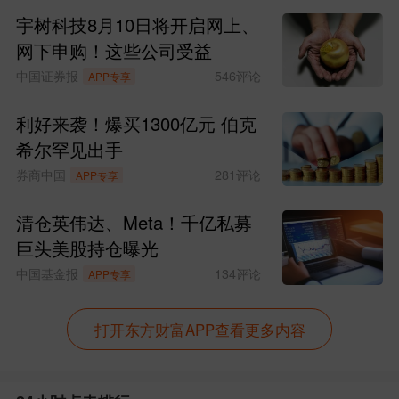
追加投标。招标时间为2026年6月17日上
宇树科技8月10日将开启网上、
网下申购！这些公司受益
午10:35至11:35。财政部拟发行2026年记
中国证券报
546
评论
APP专享
账式贴现（三十七期）国债。本期国债为
期限182天的贴现债。本期国债竞争性招
利好来袭！爆买1300亿元 伯克
希尔罕见出手
标面值总额200亿元，进行甲类成员追加
券商中国
281
评论
APP专享
投标。
清仓英伟达、Meta！千亿私募
【储蓄国债纳入个人养老金账户首日
巨头美股持仓曝光
发行销售火热】
中国基金报
134
评论
APP专享
6月10日，2026年第三期和第四期储
打开东方财富APP查看更多内容
蓄国债（电子式）发行，此次发行在渠道
端有新的变化，个人养老金账户可以购买