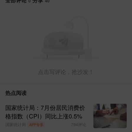
全部评论
分享
0
40
资者的获利了结、投资组合再平衡，以及
全球AI板块预期的转变，共同推高了市场
波动。
声明措辞直接点名半导体板块集中度
问题，称“半导体行业（持仓）集中度日益
提高，已成为推高金融市场波动的因素，
点击写评论，抢沙发！
芯片板块的波动对整体股市的影响正在不
断加大”。
热点阅读
国家统计局：7月份居民消费价
与此同时，韩国多家监管机构就股市
格指数（CPI）同比上涨0.5%
极端波动发出警示，并将矛头指向与芯片
国家统计局
794
评论
APP专享
股挂钩的杠杆ETF。