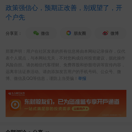
韩股跌入熊市
政策强信心，预期正改善，别观望了，开
个户先
7月8日午后，韩国股市大幅跳水，韩
国KOSPI指数一度大跌超6%，盘中一度触
分享至：
微信
朋友圈
微博
及熔断，截至收盘，跌幅达5.35%，报724
郑重声明：用户在社区发表的所有信息将由本网站记录保存，仅代
6.79点，较6月历史高点大跌逾20%，进入
表个人观点，与本网站无关，不对您构成任何投资建议，据此操作
风险自担。请勿相信代客理财、免费荐股和炒股培训等宣传内容，
技术性熊市门槛；三星电子大跌超6%，S
远离非法证券活动。请勿添加发言用户的手机号码、公众号、微
K海力士大跌近6%。
博、微信及QQ等信息，谨防上当受骗！
举报
据路透社报道，当地时间周三（7月8
日），韩国财政部长具润哲（Koo Yun-che
ol）召集央行行长及各金融监管机构负责
人举行会议，会后声明称，外资与机构投