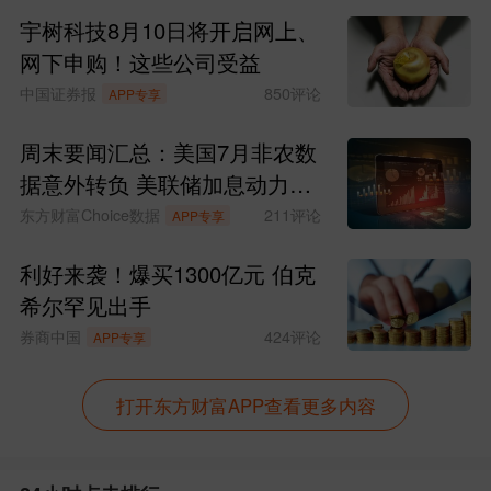
宇树科技8月10日将开启网上、
韩国金融监督院（FSS）周二（7月7
网下申购！这些公司受益
日）表示，将密切关注近期推出的与芯片
中国证券报
850
评论
APP专享
股挂钩的个股杠杆交易所交易基金（ET
周末要闻汇总：美国7月非农数
F）对市场造成的影响，并在必要时对资产
据意外转负 美联储加息动力骤
减
东方财富Choice数据
211
评论
管理公司的营销行为进行审查。
APP专享
利好来袭！爆买1300亿元 伯克
韩国央行此前在提交给另一位国民力
希尔罕见出手
量党议员的书面答复中表示，与三星电子
券商中国
424
评论
APP专享
和SK海力士挂钩的单一股票杠杆交易型ET
F，可能进一步加剧市场集中度、放大市场
打开东方财富APP查看更多内容
波动，并强化单边交易资金流。