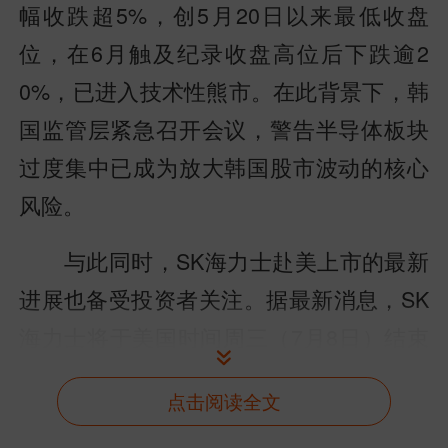
幅收跌超5%，创5月20日以来最低收盘
位，在6月触及纪录收盘高位后下跌逾2
0%，已进入技术性熊市。在此背景下，韩
国监管层紧急召开会议，警告半导体板块
过度集中已成为放大韩国股市波动的核心
风险。
与此同时，SK海力士赴美上市的最新
进展也备受投资者关注。据最新消息，SK
海力士将于美国时间周三（7月8日）结束
其280亿美元美国存托凭证（ADRs）的簿
点击阅读全文
记建档，因认购订单已超额认购数倍。