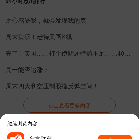
24小时点击排行
另有报道称，目前，韩国金融监督院
正在研究收紧单股杠杆ETF投资门槛的具
用心感受我，就会发现我的美
体措施。据悉，潜在的干预措施包括限制
周末重磅！老特又画K线
发行数量、设置规模上限、提高散户投资
门槛等。
完了！美国……打个伊朗还弹药不足……40万
亿美元美债拿什么还？
周一能否追涨？
Fidelity International投资组合经理Ian
Samson表示：“韩国股市近期波动来自基
周末四大利空压制股指反弹空间！
本面的不确定性。我们确实看到AI驱动的
各类半导体需求强劲，但这在很大程度上
点击查看更多内容
依赖于少数几家大型科技公司约1万亿美元
继续浏览内容
的资本开支，一旦这一芯片支出规模被证
资讯
股吧
数据
行情
自选
导航
东方财富