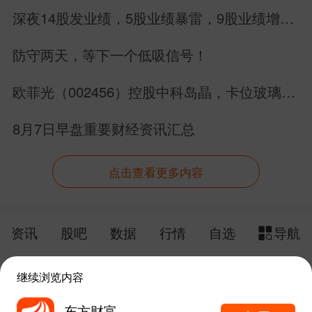
汽车产业外向发展。
深夜14股发业绩，5股业绩暴雷，9股业绩增
长，别搞错方向
防守两天，等下一个低吸信号！
NO.5
深交所行情
欧菲光（002456）控股中科岛晶，卡位玻璃基
7月8日，深证成指收报14939.73点，
先进封装赛道
下跌1.87%。
8月7日早盘重要财经资讯汇总
点击查看更多内容
资讯
股吧
数据
行情
自选
导航
触屏版
电脑版
继续浏览内容
给网站提点意见
下载APP
东方财富