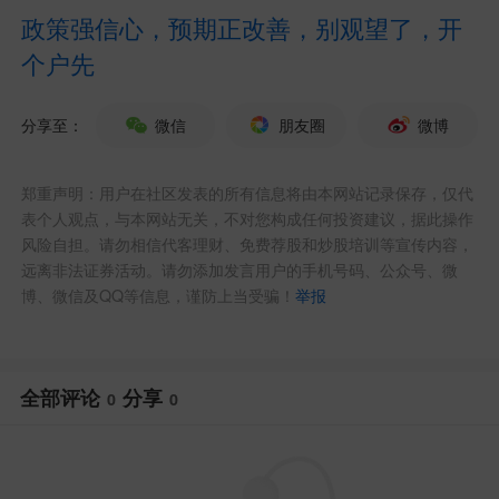
“广东发布”微信公众号7月8日消息，
政策强信心，预期正改善，别观望了，开
个户先
江门市南洋船舶工程有限公司近日再度斩
获海外批量新船订单，成功签约11艘超灵
分享至：
微信
朋友圈
微博
便型、灵便型散货船建造合同，总价值达
3.5亿美元，交船周期排至2031年。
郑重声明：用户在社区发表的所有信息将由本网站记录保存，仅代
表个人观点，与本网站无关，不对您构成任何投资建议，据此操作
风险自担。请勿相信代客理财、免费荐股和炒股培训等宣传内容，
点评：订单落地稳固本土造船产业产
远离非法证券活动。请勿添加发言用户的手机号码、公众号、微
能，带动钢材、船用设备等上下游产业协
博、微信及QQ等信息，谨防上当受骗！
举报
同发展，夯实临港重工产业经济优势。
全部评论
分享
0
0
NO.3
深圳发布15个政务领域人工智能
应用场景