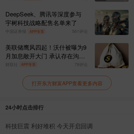
转业务
DeepSeek、腾讯等深度参与
“深圳发布”微信公众号7月8日消息，7
宇树科技战略配售名单来了
中国证券报
561
评论
APP专享
月6日，深圳市深汕特别合作区小漠国际物
流港完成深圳首单滚装国际中转业务。商
美联储鹰风四起！沃什被曝为9
月加息敞开大门 承认存在沟通
船三井（MOL）旗下汽车滚装船，从泰国
失误
财联社
79
评论
APP专享
驶抵小漠港，卸下661台车辆。这些车辆
当天顺利换装至同属商船三井的另一汽车
打开东方财富APP查看更多内容
滚装船，并同该轮在小漠港新装载的100
辆国产出口汽车一道，发往菲律宾。
24小时点击排行
点评：依托区位与航运优势，深圳进
科技巨震 利好堆积 今天开启回调
一步壮大汽车进出口贸易规模，赋能广东