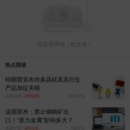
“深圳发布”微信公众号7月8日消息，
近日，《2026年政务领域人工智能应用场
景清单（第一批）》正式发布。《清单》
共包含15个应用场景，覆盖辅助决策、政
点击写评论，抢沙发！
务服务、机关办公、城市治理、民生服务
五大领域。
热点阅读
点评：这反映出深圳在打造人工智能
特朗普宣布对多晶硅及其衍生
先锋城市的进程中，以场景化推进为抓
产品加征关税
手，持续拓展人工智能与政务深度融合的
央视新闻
1551
评论
APP专享
广度和深度。
这国宣布：禁止铜精矿出
口！“算力金属”影响多大？
NO.4
小漠港完成深圳首单滚装国际中
券商中国
132
评论
APP专享