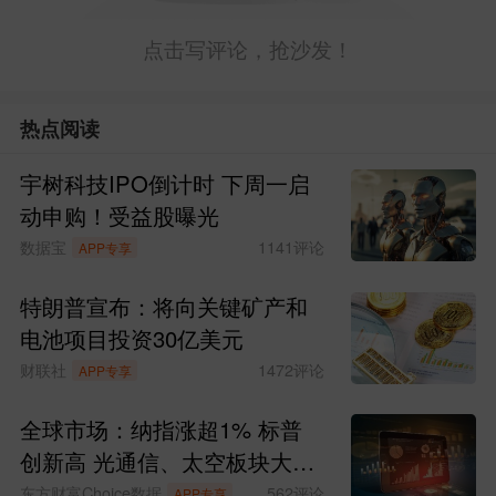
点击写评论，抢沙发！
热点阅读
宇树科技IPO倒计时 下周一启
动申购！受益股曝光
数据宝
1141
评论
APP专享
特朗普宣布：将向关键矿产和
电池项目投资30亿美元
财联社
1472
评论
APP专享
全球市场：纳指涨超1% 标普
创新高 光通信、太空板块大涨
SpaceX涨超15%
东方财富Choice数据
562
评论
APP专享