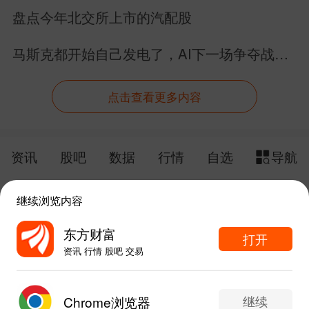
具身智能的未来。
盘点今年北交所上市的汽配股
马斯克都开始自己发电了，AI下一场争夺战还
是芯片吗？
点击查看更多内容
资讯
股吧
数据
行情
自选
导航
触屏版
电脑版
继续浏览内容
给网站提点意见
下载APP
东方财富
打开
资讯 行情 股吧 交易
手机东方财富网 eastmoney.com
东方财富APP内打开
网站备案号:沪ICP备05006054号-11
继续
Chrome浏览器