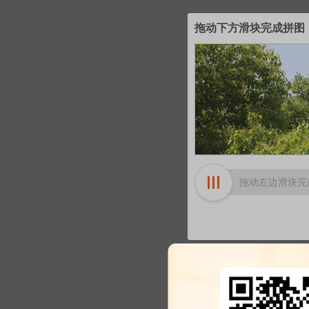
拖动下方滑块完成拼图
拖动左边滑块完