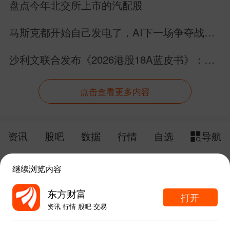
盘点今年北交所上市的汽配股
马斯克都开始自己发电了，AI下一场争夺战还
是芯片吗？
沙利文联合发布《2026港股18A蓝皮书》：生
物科技板块完成价值跃迁
点击查看更多内容
资讯
股吧
数据
行情
自选
导航
触屏版
电脑版
继续浏览内容
给网站提点意见
下载APP
东方财富
打开
资讯 行情 股吧 交易
手机东方财富网 eastmoney.com
东方财富APP内打开
网站备案号:沪ICP备05006054号-11