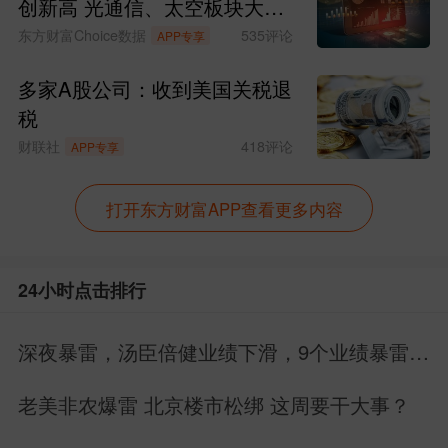
创新高 光通信、太空板块大涨
SpaceX涨超15%
东方财富Choice数据
535
评论
APP专享
多家A股公司：收到美国关税退
税
财联社
418
评论
APP专享
打开东方财富APP查看更多内容
24小时点击排行
深夜暴雷，汤臣倍健业绩下滑，9个业绩暴雷，
22个业绩增长
老美非农爆雷 北京楼市松绑 这周要干大事？