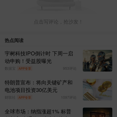
点击写评论，抢沙发！
热点阅读
宇树科技IPO倒计时 下周一启
动申购！受益股曝光
数据宝
953
评论
APP专享
特朗普宣布：将向关键矿产和
电池项目投资30亿美元
财联社
1097
评论
APP专享
全球市场：纳指涨超1% 标普