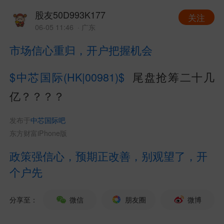
股友50D993K177
关注
06-05 11:46
· 广东
市场信心重归，开户把握机会
$中芯国际(HK|00981)$
尾盘抢筹二十几
亿？？？？
发布于
中芯国际吧
东方财富iPhone版
政策强信心，预期正改善，别观望了，开
个户先
分享至：
微信
朋友圈
微博