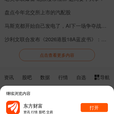
盘点今年北交所上市的汽配股
马斯克都开始自己发电了，AI下一场争夺战还
是芯片吗？
沙利文联合发布《2026港股18A蓝皮书》：生
物科技板块完成价值跃迁
点击查看更多内容
资讯
股吧
数据
行情
自选
导航
触屏版
电脑版
继续浏览内容
给网站提点意见
下载APP
东方财富
打开
资讯 行情 股吧 交易