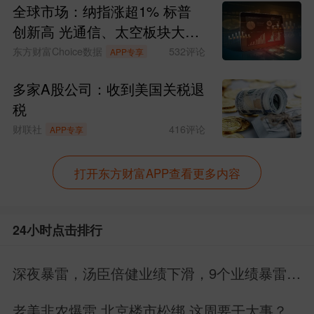
全球市场：纳指涨超1% 标普
创新高 光通信、太空板块大涨
SpaceX涨超15%
东方财富Choice数据
532
评论
APP专享
多家A股公司：收到美国关税退
税
财联社
416
评论
APP专享
打开东方财富APP查看更多内容
24小时点击排行
深夜暴雷，汤臣倍健业绩下滑，9个业绩暴雷，
22个业绩增长
老美非农爆雷 北京楼市松绑 这周要干大事？