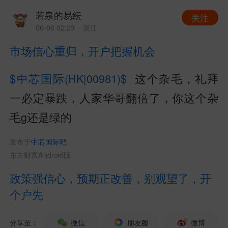
若泉的易纭
关注
06-06 02:23
· 浙江
市场信心重归，开户把握机会
$中芯国际(HK|00981)$
这个杂毛，礼拜
一必定暴跌，人家华哥翻倍了，你这个杂
毛g还是绿的
发布于
中芯国际吧
东方财富Android版
政策强信心，预期正改善，别观望了，开
个户先
分享至：
微信
朋友圈
微博