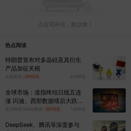
点击写评论，抢沙发！
热点阅读
特朗普宣布对多晶硅及其衍生
产品加征关税
央视新闻
679
评论
APP专享
全球市场：道指终结日线五连
涨 闪迪、西部数据绩后大跌
SpaceX涨超6%
东方财富Choice数据
128
评论
APP专享
DeepSeek、腾讯等深度参与