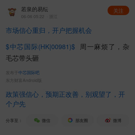
若泉的易纭
关注
06-06 05:22
· 浙江
市场信心重归，开户把握机会
$中芯国际(HK|00981)$
周一麻烦了，杂
毛芯带头砸
发布于
中芯国际吧
东方财富Android版
政策强信心，预期正改善，别观望了，开
个户先
分享至：
微信
朋友圈
微博