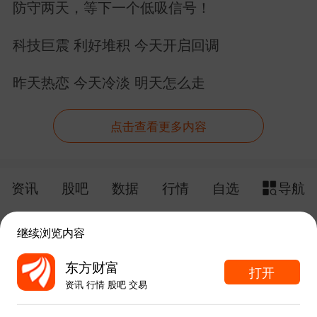
防守两天，等下一个低吸信号！
科技巨震 利好堆积 今天开启回调
昨天热恋 今天冷淡 明天怎么走
点击查看更多内容
资讯
股吧
数据
行情
自选
导航
触屏版
电脑版
继续浏览内容
给网站提点意见
下载APP
东方财富
打开
资讯 行情 股吧 交易
手机东方财富网 eastmoney.com
东方财富APP内打开
网站备案号:沪ICP备05006054号-11